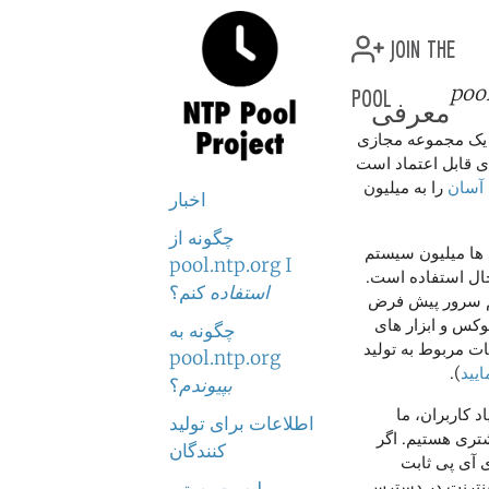
join the
pool
poo
معرفی
روژه pool.ntp.org یک مجموعه مجازی
ی قابل اعتماد است
آسان
را به میلیون
اخبار
چگونه از
ها میلیون سیستم
pool.ntp.org I
 حال استفاده است.
استفاده
کنم؟
یم سرور پیش فرض
نوکس و ابزار های
چگونه به
ت مربوط به تولید
pool.ntp.org
یید
).
بپیوندم
؟
اد کاربران، ما
اطلاعات برای تولید
شتری هستیم. اگر
کنندگان
 آی پی ثابت
ینترنت در دسترس