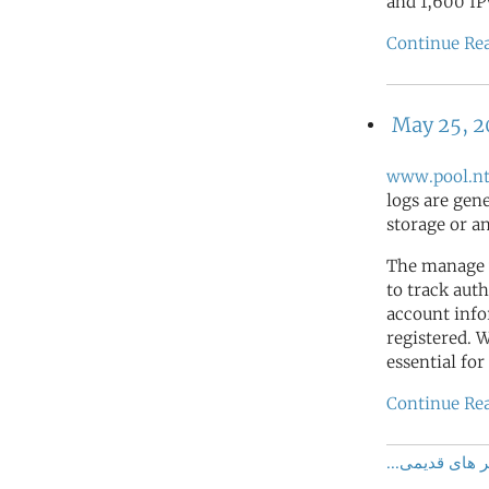
and 1,600 IP
Continue Re
May 25, 
www.pool.nt
logs are gen
storage or a
The manage 
to track auth
account info
registered. 
essential for
Continue Re
 های قدیمی...