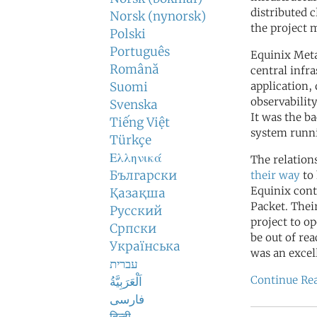
distributed c
Norsk (nynorsk)
the project 
Polski
Português
Equinix Meta
Română
central infr
Suomi
application,
observabilit
Svenska
It was the b
Tiếng Việt
system runn
Türkçe
Ελληνικά
The relation
Български
their way
to 
Equinix cont
Қазақша
Packet. Thei
Русский
project to op
Српски
be out of re
Українська
was an excel
עברית
Continue Re
اَلْعَرَبِيَّةُ
فارسی