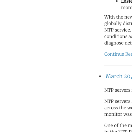
Easi
moni
With the new
globally dis
NTP service.
conditions a
diagnose net
Continue Re
March 20,
NTP servers 
NTP servers
across the wo
monitor was 
One of the m
in the NTP 