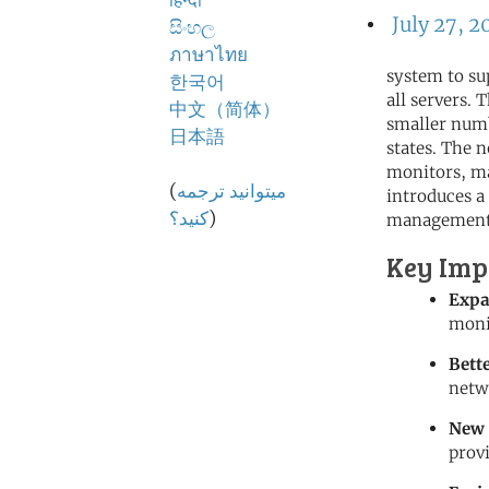
हिन्दी
July 27, 2
සිංහල
ภาษาไทย
system to su
한국어
all servers.
中文（简体）
smaller numb
日本語
states. The
monitors, ma
میتوانید ترجمه
(
introduces a
)
کنید؟
management
Key Imp
Expa
moni
Bett
netw
New 
prov