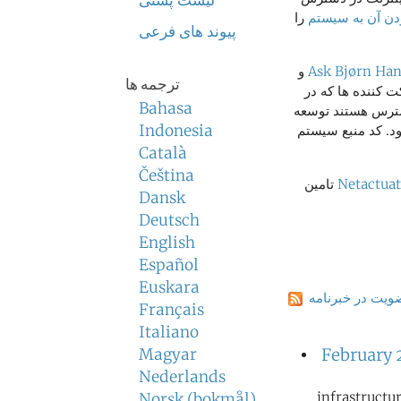
لیست پستی
دن آن به سیستم
را
پیوند های فرعی
Ask Bjørn Ha
و
ترجمه ها
 کننده ها که در
Bahasa
ترس هستند توسعه
Indonesia
ود. کد منبع سیستم
Català
Čeština
Netactua
تامین
Dansk
Deutsch
English
Español
Euskara
یت در خبرنامه
Français
Italiano
Magyar
February 
Nederlands
infrastructu
Norsk (bokmål)