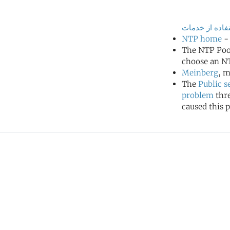
اده از خدمات
NTP home
- 
The NTP Poo
choose an NT
Meinberg
, m
The
Public s
problem
thr
caused this p