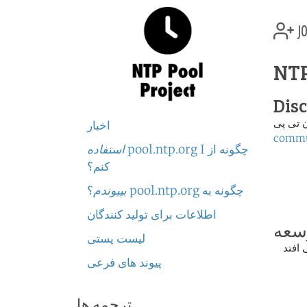
jo
NTP
Dis
 تی پی
اخبار
commu
چگونه از pool.ntp.org I
استفاده
کنم؟
چگونه به pool.ntp.org
بپیوندم
؟
اطلاعات برای تولید کنندگان
سعه
لیست پستی
 افتد
پیوند های فرعی
ترجمه ها