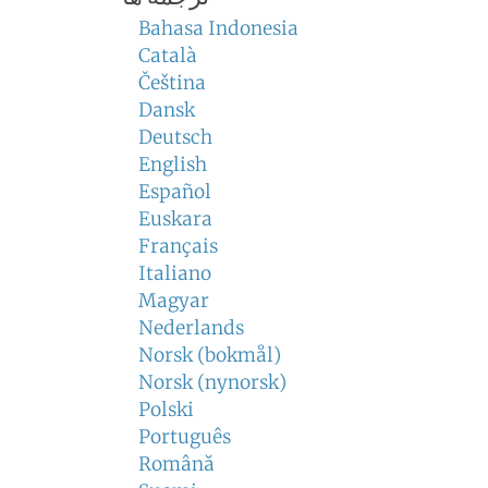
Bahasa Indonesia
Català
Čeština
Dansk
Deutsch
English
Español
Euskara
Français
Italiano
Magyar
Nederlands
Norsk (bokmål)
Norsk (nynorsk)
Polski
Português
Română