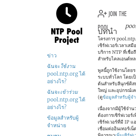
join the
pool
poo
บทนำ
โครงการ pool.ntp.o
เซิร์ฟเวอร์เวลาเสมื
บริการ NTP ที่เชื่อ
ข่าว
สำหรับไคลเอนต์หล
ฉันจะ
ใช้งาน
พูลนี้ถูกใช้งานโด
pool.ntp.org ได้
ระบบทั่วโลก โดยเป็น
อย่างไร?
ต้นสำหรับลีนุกซ์ดิส
ใหญ่ และอุปกรณ์เ
ฉันจะ
เข้าร่วม
(ดู
ข้อมูลสำหรับผู้จ
pool.ntp.org ได้
อย่างไร?
เนื่องจากมีผู้ใช้จำ
ต้องการเซิร์ฟเวอร์เ
ข้อมูลสำหรับผู้
เซิร์ฟเวอร์ที่มี IP
จำหน่าย
เชื่อมต่ออินเทอร์เ
พิจารณา
เพิ่มเซิร์ฟ