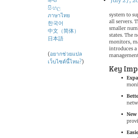
हिन्दी
July 27, 2
සිංහල
system to su
ภาษาไทย
all servers.
한국어
smaller numb
中文（简体）
states. The
日本語
monitors, ma
introduces a
(
อยากช่วยแปล
management
เว็บไซต์นี้ไหม?
)
Key Imp
Expa
moni
Bett
netw
New 
prov
Easi