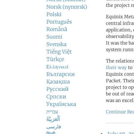
the project 
Norsk (nynorsk)
Polski
Equinix Meta
Português
central infr
Română
application,
Suomi
observabilit
It was the b
Svenska
system runn
Tiếng Việt
Türkçe
The relation
Ελληνικά
their way
to 
Български
Equinix cont
Packet. Thei
Қазақша
project to op
Русский
be out of re
Српски
was an excel
Українська
עברית
Continue Re
اَلْعَرَبِيَّةُ
فارسی