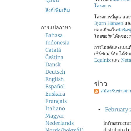
ชุมชน
โครงการ
ลิงก์เพิ่มเติม
โครงการนี้ดูแลแ
Bjørn Hansen
และก
การแปลภาษา
ยอดเยี่ยมใน
ฟอรัม
Bahasa
โดยซอร์สโค้ดของ
Indonesia
การโฮสต์และแบนด์
Català
เซิร์ฟเวอร์ฮับ ได้ร
Čeština
Equinix
และ
Neta
Dansk
Deutsch
English
ข่าว
Español
สมัครรับข่าวผ่า
Euskara
Français
Italiano
February 
Magyar
Nederlands
infrastructu
distributed c
Norsk (bokmål)