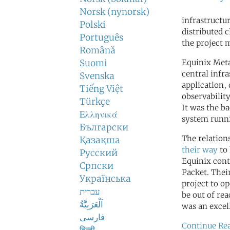
Norsk (nynorsk)
infrastructu
Polski
distributed c
Português
the project 
Română
Suomi
Equinix Meta
central infr
Svenska
application,
Tiếng Việt
observabilit
Türkçe
It was the b
Ελληνικά
system runn
Български
The relation
Қазақша
their way
to 
Русский
Equinix cont
Српски
Packet. Thei
Українська
project to op
עברית
be out of re
اَلْعَرَبِيَّةُ
was an excel
فارسی
Continue Re