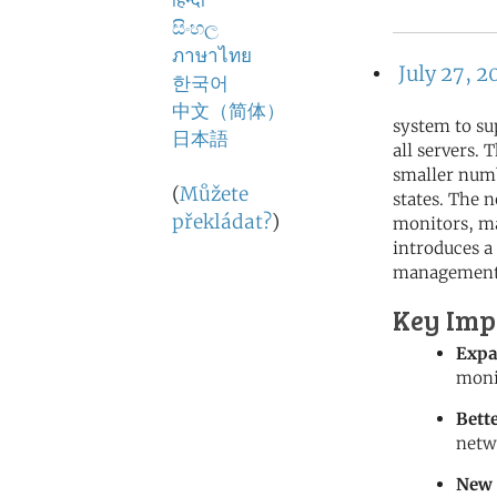
हिन्दी
සිංහල
ภาษาไทย
July 27, 2
한국어
中文（简体）
system to su
日本語
all servers.
smaller numb
(
Můžete
states. The
překládat?
)
monitors, ma
introduces a
management
Key Imp
Expa
moni
Bett
netw
New 