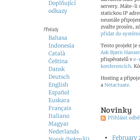
Doplňující
servery. Máte-li 
odkazy
statickou IP adre
neustále připojen
zvažte prosím, zd
Překlady
přidat do systém
Bahasa
Indonesia
Tento projekt je s
Ask Bjørn Hanse
Català
přispěvatelů v
e-
Čeština
konferencích
. K
Dansk
Deutsch
Hosting a připoj
English
a
Netactuate
.
Español
Euskara
Novinky
Français
Italiano
Přihlásit odbě
Magyar
Nederlands
February 
Norsk (bokmål)