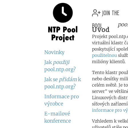
join the
pool
poo
Úvod
Projekt pool.ntp.
virtuální klastr 
poskytující spole
Novinky
použitelnou
služ
milióny klientů.
Jak
použiji
pool.ntp.org?
Tento klastr použ
nebo desítky mil
Jak se
přidám
k
celém světě. Je t
pool.ntp.org?
server" ve větš
Informace pro
Linuxových dist
výrobce
síťových zařízení
informace pro v
E-mailové
konference
Vzhledem k velk
uživatelů stále p