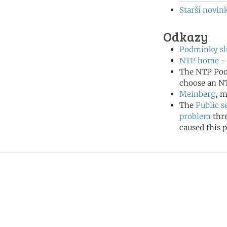
Starší novink
Odkazy
Podmínky sl
NTP home
- 
The NTP Poo
choose an NT
Meinberg
, m
The
Public s
problem
thr
caused this p