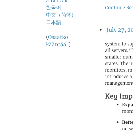
ภาษาไทย
한국어
Continue Re
中文（简体）
日本語
July 27, 2
(
Osaatko
system to su
kääntää?
)
all servers.
smaller numb
states. The
monitors, ma
introduces a
management
Key Imp
Expa
moni
Bett
netw