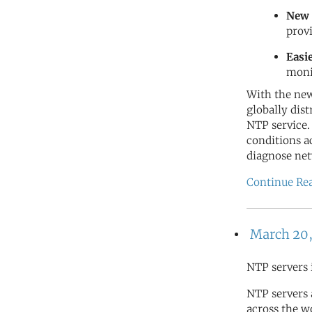
New 
prov
Easi
moni
With the new
globally dis
NTP service.
conditions a
diagnose net
Continue Re
March 20,
NTP servers 
NTP servers
across the wo