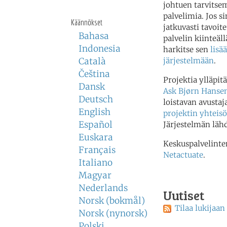
johtuen tarvitse
palvelimia. Jos si
Käännökset
jatkuvasti tavoite
Bahasa
palvelin kiinteäll
Indonesia
harkitse sen
lisä
Català
järjestelmään
.
Čeština
Projektia ylläpitä
Dansk
Ask Bjørn Hanse
Deutsch
loistavan avusta
English
projektin yhteis
Español
Järjestelmän lä
Euskara
Keskuspalvelinte
Français
Netactuate
.
Italiano
Magyar
Nederlands
Uutiset
Norsk (bokmål)
Tilaa lukijaan
Norsk (nynorsk)
Polski