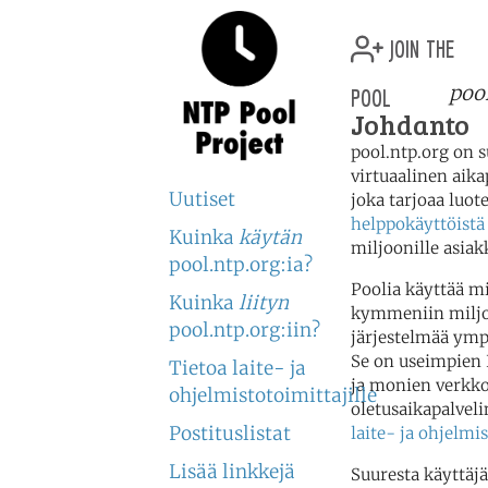
join the
pool
poo
Johdanto
pool.ntp.org on s
virtuaalinen aika
Uutiset
joka tarjoaa luot
helppokäyttöistä
Kuinka
käytän
miljoonille asiakk
pool.ntp.org:ia?
Poolia käyttää mi
Kuinka
liityn
kymmeniin miljo
pool.ntp.org:iin?
järjestelmää ym
Se on useimpien 
Tietoa laite- ja
ja monien verkko
ohjelmistotoimittajille
oletusaikapalveli
Postituslistat
laite- ja ohjelmis
Lisää linkkejä
Suuresta käyttäj