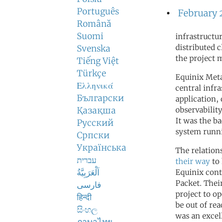
Português
February 
Română
Suomi
infrastructu
distributed c
Svenska
the project 
Tiếng Việt
Türkçe
Equinix Meta
Ελληνικά
central infr
Български
application,
Қазақша
observabilit
It was the b
Русский
system runn
Српски
Українська
The relation
עברית
their way
to 
اَلْعَرَبِيَّةُ
Equinix cont
Packet. Thei
فارسی
project to op
हिन्दी
be out of re
සිංහල
was an excel