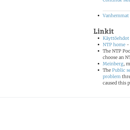
Vanhemmat uu
Linkit
Käyttöehdot
NTP home
- 
The NTP Poo
choose an NT
Meinberg
, m
The
Public s
problem
thr
caused this p