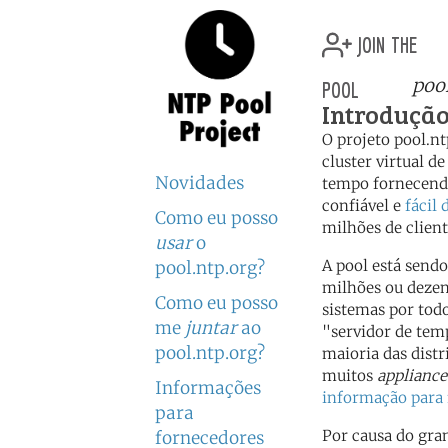
join the
pool
poo
Introduçã
O projeto pool.n
cluster virtual de
Novidades
tempo fornecend
confiável e
fácil 
Como eu posso
milhões de client
usar
o
A pool está sendo
pool.ntp.org?
milhões ou dezen
Como eu posso
sistemas por tod
me
juntar
ao
"servidor de tem
pool.ntp.org?
maioria das distr
muitos
appliance
Informações
informação para
para
Por causa do gr
fornecedores