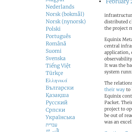
February 
Nederlands
Norsk (bokmål)
infrastructu
Norsk (nynorsk)
distributed c
the project 
Polski
Português
Equinix Meta
Română
central infr
Suomi
application,
Svenska
observabilit
Tiếng Việt
It was the b
system runn
Türkçe
Ελληνικά
The relation
Български
their way
to 
Қазақша
Equinix cont
Русский
Packet. Thei
project to op
Српски
be out of re
Українська
was an excel
עברית