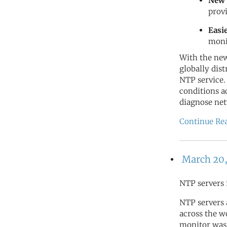
New 
prov
Easi
moni
With the new
globally dis
NTP service.
conditions a
diagnose net
Continue Re
March 20,
NTP servers 
NTP servers
across the wo
monitor was 