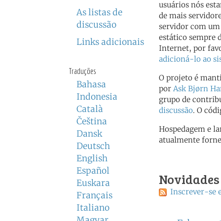
usuários nós est
As listas de
de mais servidor
discussão
servidor com um
estático sempre 
Links adicionais
Internet, por fav
adicioná-lo ao s
Traduções
O projeto é mant
Bahasa
por
Ask Bjørn H
Indonesia
grupo de contrib
Català
discussão
. O cód
Čeština
Hospedagem e lar
Dansk
atualmente forn
Deutsch
English
Español
Novidades
Euskara
Inscrever-se 
Français
Italiano
Magyar