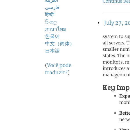
اَلْعَرَبِيَّةُ
Continue Re
فارسی
हिन्दी
සිංහල
July 27, 2
ภาษาไทย
한국어
system to su
all servers.
中文（简体）
smaller numb
日本語
states. The
monitors, ma
(
Você pode
introduces a
traduzir?
)
management
Key Imp
Expa
moni
Bett
netw