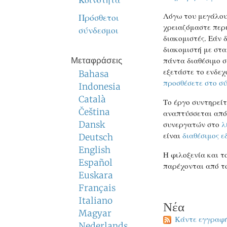
Κοινότητα
Λόγω του μεγάλου
Πρόσθετοι
χρειαζόμαστε περ
σύνδεσμοι
διακομιστές. Εάν 
διακομιστή με στα
Μεταφράσεις
πάντα διαθέσιμο σ
εξετάστε το ενδε
Bahasa
προσθέσετε στο σ
Indonesia
Català
Το έργο συντηρείτ
Čeština
αναπτύσσεται απ
Dansk
συνεργατών στο
λ
είναι
διαθέσιμος ε
Deutsch
English
Η φιλοξενία και τ
Español
παρέχονται από 
Euskara
Français
Italiano
Νέα
Magyar
Κάντε εγγραφ
Nederlands