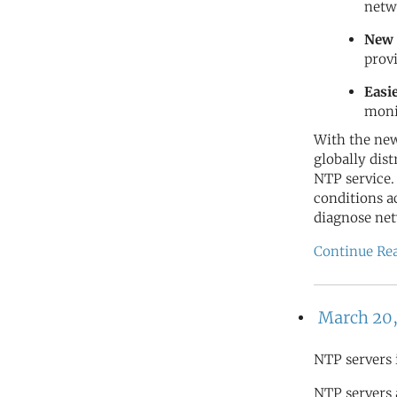
netw
New 
prov
Easi
moni
With the new
globally dis
NTP service.
conditions a
diagnose net
Continue Re
March 20,
NTP servers 
NTP servers