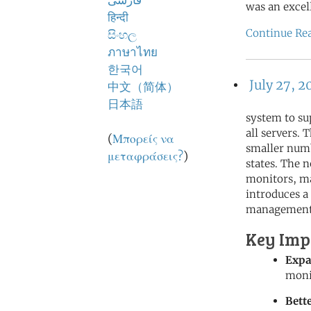
فارسی
was an excel
हिन्दी
Continue Re
සිංහල
ภาษาไทย
한국어
July 27, 2
中文（简体）
日本語
system to su
all servers.
(
Μπορείς να
smaller numb
μεταφράσεις?
)
states. The
monitors, ma
introduces a
management
Key Imp
Expa
moni
Bett