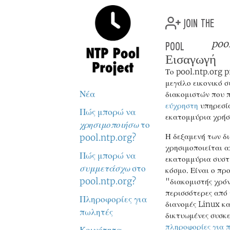
join the
pool
poo
Εισαγωγή
Το pool.ntp.org p
μεγάλο εικονικό 
Νέα
διακομιστών που π
εύχρηστη
υπηρεσί
Πώς μπορώ να
εκατομμύρια χρήσ
χρησιμοποιήσω
το
Η δεξαμενή των δ
pool.ntp.org?
χρησιμοποιείται 
Πώς μπορώ να
εκατομμύρια συστ
συμμετάσχω
στο
κόσμο. Είναι ο πρ
pool.ntp.org?
"διακομιστής χρόν
περισσότερες από 
Πληροφορίες για
διανομές Linux κα
πωλητές
δικτυωμένες συσκε
πληροφορίες για 