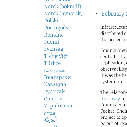
Norsk (bokmål)
Norsk (nynorsk)
February 
Polski
infrastructu
Português
distributed c
Română
the project 
Suomi
Svenska
Equinix Meta
Tiếng Việt
central infr
Türkçe
application,
observabilit
Ελληνικά
It was the b
Български
system runn
Қазақша
Русский
The relation
Српски
their way
to 
Equinix cont
Українська
Packet. Thei
עברית
project to op
اَلْعَرَبِيَّةُ
be out of re