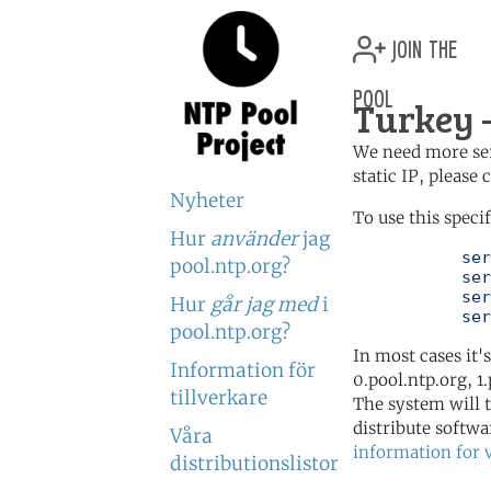
join the
pool
Turkey —
We need more serv
static IP, please
Nyheter
To use this speci
Hur
använder
jag
	   server 0.tr.pool.ntp.org

pool.ntp.org?
	   server 1.tr.pool.ntp.org

	   server 2.tr.pool.ntp.org

Hur
går jag med
i
	   se
pool.ntp.org?
In most cases it'
Information för
0.pool.ntp.org, 1
tillverkare
The system will t
distribute softwa
Våra
information for 
distributionslistor