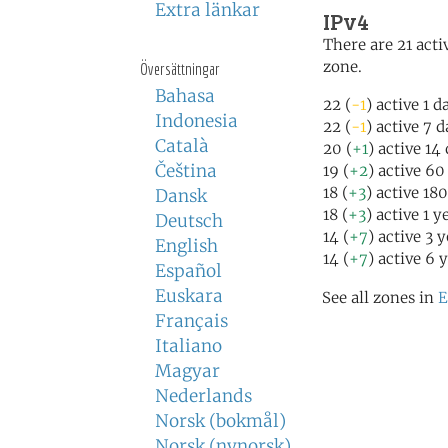
Extra länkar
IPv4
There are 21 activ
zone.
Översättningar
Bahasa
22 (
-1
) active 1 d
Indonesia
22 (
-1
) active 7 
Català
20 (
+1
) active 14
Čeština
19 (
+2
) active 60
18 (
+3
) active 18
Dansk
18 (
+3
) active 1 y
Deutsch
14 (
+7
) active 3 
English
14 (
+7
) active 6 
Español
Euskara
See all zones in
E
Français
Italiano
Magyar
Nederlands
Norsk (bokmål)
Norsk (nynorsk)