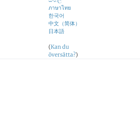
සිංහල
ภาษาไทย
한국어
中文（简体）
日本語
(
Kan du
översätta?
)