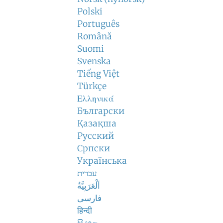
Polski
Português
Română
Suomi
Svenska
Tiếng Việt
Türkçe
Ελληνικά
Български
Қазақша
Русский
Српски
Українська
עברית
اَلْعَرَبِيَّةُ
فارسی
हिन्दी