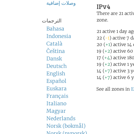
وصلات إضافية
IPv4
There are 21 activ
zone.
الترجمات
Bahasa
21 active 1 day a
Indonesia
22 (
-1
) active 7 
Català
20 (
+1
) active 14
Čeština
19 (
+2
) active 60
17 (
+4
) active 18
Dansk
19 (
+2
) active 1 
Deutsch
14 (
+7
) active 3 
English
14 (
+7
) active 6 
Español
Euskara
See all zones in
E
Français
Italiano
Magyar
Nederlands
Norsk (bokmål)
Norsk (nynorsk)