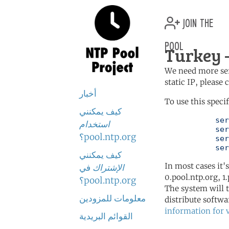
join the
pool
Turkey —
We need more serv
static IP, please
أخبار
To use this speci
كيف يمكنني
	   server 0.tr.pool.ntp.org

استخدام
	   server 1.tr.pool.ntp.org

pool.ntp.org؟
	   server 2.tr.pool.ntp.org

	   se
كيف يمكنني
In most cases it'
الإشتراك
في
0.pool.ntp.org, 1
pool.ntp.org؟
The system will t
معلومات للمزودين
distribute softwa
information for 
القوائم البريدية