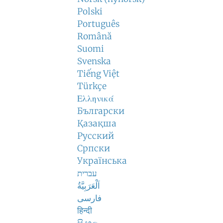
Polski
Português
Română
Suomi
Svenska
Tiếng Việt
Türkçe
Ελληνικά
Български
Қазақша
Русский
Српски
Українська
עברית
اَلْعَرَبِيَّةُ
فارسی
हिन्दी