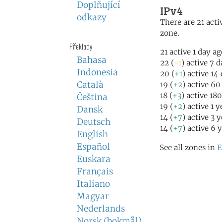
Doplňující
IPv4
odkazy
There are 21 activ
zone.
Překlady
21 active 1 day a
Bahasa
22 (
-1
) active 7 
Indonesia
20 (
+1
) active 14
Català
19 (
+2
) active 60
18 (
+3
) active 18
Čeština
19 (
+2
) active 1 
Dansk
14 (
+7
) active 3 
Deutsch
14 (
+7
) active 6 
English
Español
See all zones in
E
Euskara
Français
Italiano
Magyar
Nederlands
Norsk (bokmål)