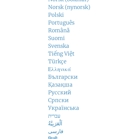
Norsk (nynorsk)
Polski
Português
Română
Suomi
Svenska
Tiếng Việt
Türkçe
Ελληνικά
Български
Қазақша
Русский
Српски
Українська
עברית
اَلْعَرَبِيَّةُ
فارسی