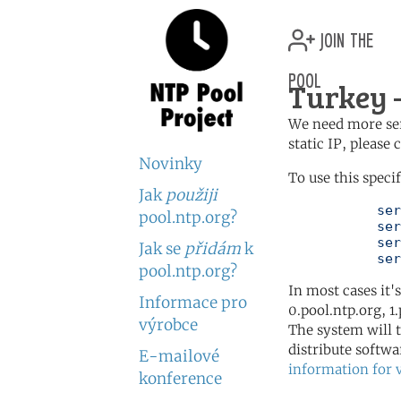
join the
pool
Turkey —
We need more serv
static IP, please
Novinky
To use this speci
Jak
použiji
	   server 0.tr.pool.ntp.org

pool.ntp.org?
	   server 1.tr.pool.ntp.org

	   server 2.tr.pool.ntp.org

Jak se
přidám
k
	   se
pool.ntp.org?
In most cases it'
Informace pro
0.pool.ntp.org, 1
výrobce
The system will t
distribute softwa
E-mailové
information for 
konference