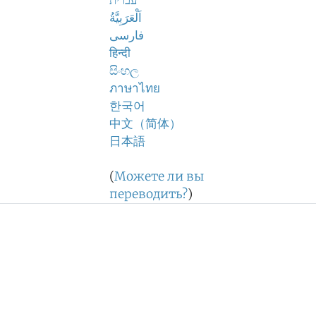
עברית
اَلْعَرَبِيَّةُ
فارسی
हिन्दी
සිංහල
ภาษาไทย
한국어
中文（简体）
日本語
(
Можете ли вы
переводить?
)