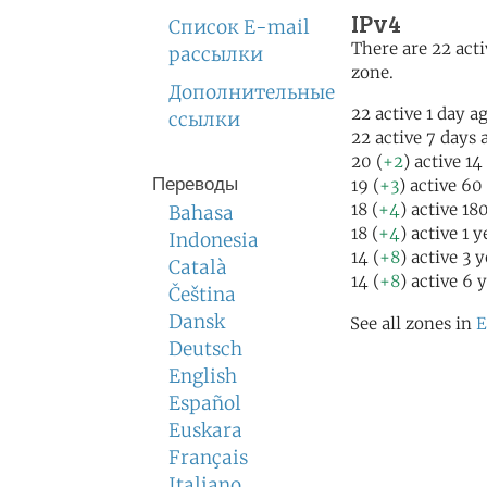
IPv4
Список E-mail
There are 22 acti
рассылки
zone.
Дополнительные
22 active 1 day a
ссылки
22 active 7 days 
20 (
+2
) active 14
Переводы
19 (
+3
) active 60
18 (
+4
) active 18
Bahasa
18 (
+4
) active 1 
Indonesia
14 (
+8
) active 3 
Català
14 (
+8
) active 6 
Čeština
Dansk
See all zones in
E
Deutsch
English
Español
Euskara
Français
Italiano