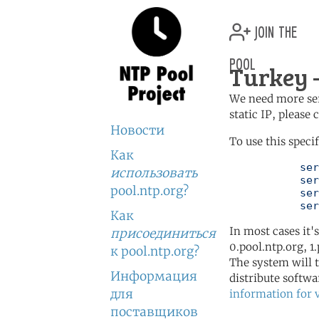
join the
pool
Turkey —
We need more serv
static IP, please
Новости
To use this speci
Как
	   server 0.tr.pool.ntp.org

использовать
	   server 1.tr.pool.ntp.org

pool.ntp.org?
	   server 2.tr.pool.ntp.org

	   se
Как
In most cases it'
присоединиться
0.pool.ntp.org, 1
к pool.ntp.org?
The system will t
Информация
distribute softwa
для
information for 
поставщиков