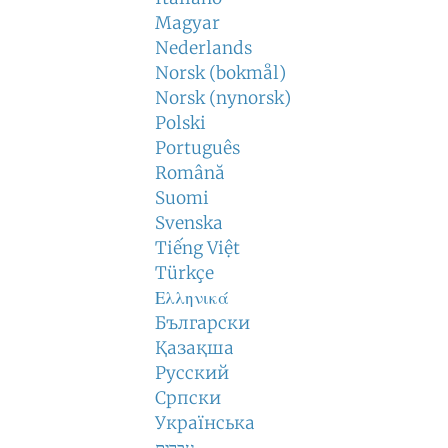
Magyar
Nederlands
Norsk (bokmål)
Norsk (nynorsk)
Polski
Português
Română
Suomi
Svenska
Tiếng Việt
Türkçe
Ελληνικά
Български
Қазақша
Русский
Српски
Українська