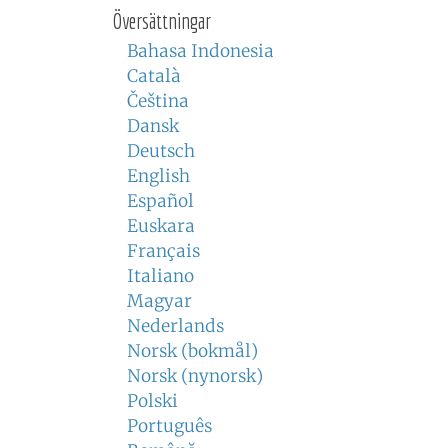
Översättningar
Bahasa Indonesia
Català
Čeština
Dansk
Deutsch
English
Español
Euskara
Français
Italiano
Magyar
Nederlands
Norsk (bokmål)
Norsk (nynorsk)
Polski
Português