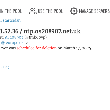
in the pool
use the pool
manage servers
ll startsidan
1.52.36 / ntp.as208907.net.uk
nt:
AS208907
(#1mk60vp)
:
@
europe
uk
✓
erver was
scheduled for deletion
on March 17, 2025.
t steg