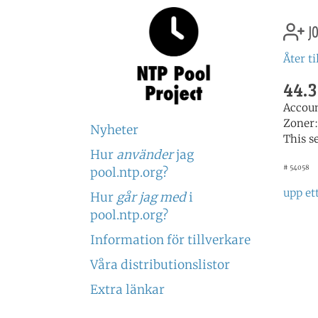
jo
Åter ti
44.3
Accou
Zoner
Nyheter
This s
Hur
använder
jag
# 54058
pool.ntp.org?
upp et
Hur
går jag med
i
pool.ntp.org?
Information för tillverkare
Våra distributionslistor
Extra länkar