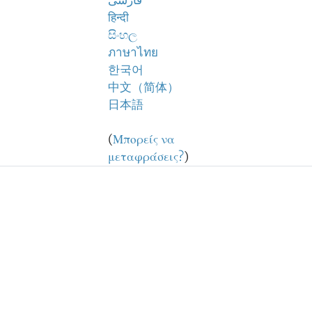
فارسی
हिन्दी
සිංහල
ภาษาไทย
한국어
中文（简体）
日本語
(
Μπορείς να
μεταφράσεις?
)