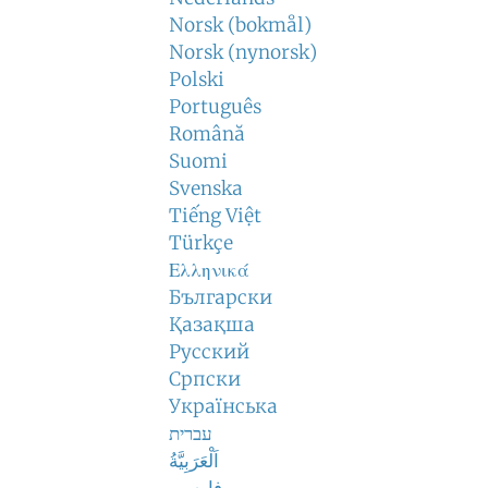
Norsk (bokmål)
Norsk (nynorsk)
Polski
Português
Română
Suomi
Svenska
Tiếng Việt
Türkçe
Ελληνικά
Български
Қазақша
Русский
Српски
Українська
עברית
اَلْعَرَبِيَّةُ