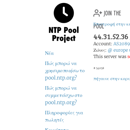
join the
pool
Επιστροφή στην κ
44.31.52.36
Account:
AS2089
Ζώνες:
@
europe
Νέα
This server was
s
Πώς μπορώ να
# 54058
χρησιμοποιήσω
το
pool.ntp.org?
πήγαινε στην κορ
Πώς μπορώ να
συμμετάσχω
στο
pool.ntp.org?
Πληροφορίες για
πωλητές