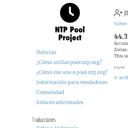
jo
Volver
44.3
Accou
Zonas
Noticias
This s
¿Cómo
utilizo
pool.ntp.org?
# 54058
¿Cómo
me uno
a pool.ntp.org?
Ir arri
Información para vendedores
Comunidad
Enlaces adicionales
Traducciones