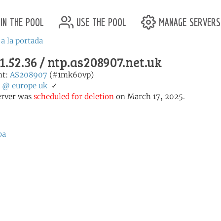
in the pool
use the pool
manage servers
 a la portada
1.52.36 / ntp.as208907.net.uk
nt:
AS208907
(#1mk60vp)
:
@
europe
uk
✓
erver was
scheduled for deletion
on March 17, 2025.
ba