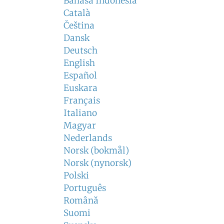
Bahasa Indonesia
Català
Čeština
Dansk
Deutsch
English
Español
Euskara
Français
Italiano
Magyar
Nederlands
Norsk (bokmål)
Norsk (nynorsk)
Polski
Português
Română
Suomi