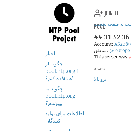
join the
pool
شت به صفحه نخست
44.31.52.36
Account:
AS2089
europe
@
مناطق:
اخبار
This server was
s
چگونه از
# 54058
pool.ntp.org I
استفاده
کنم؟
برو بالا
چگونه به
pool.ntp.org
بپیوندم
؟
اطلاعات برای تولید
کنندگان