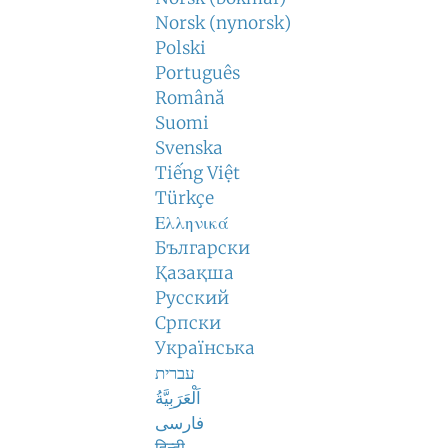
Norsk (nynorsk)
Polski
Português
Română
Suomi
Svenska
Tiếng Việt
Türkçe
Ελληνικά
Български
Қазақша
Русский
Српски
Українська
עברית
اَلْعَرَبِيَّةُ
فارسی