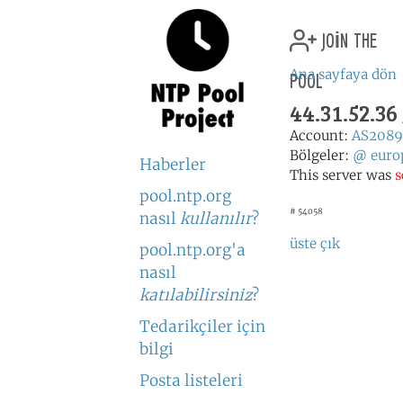
join the
pool
Ana sayfaya dön
44.31.52.36
Account:
AS2089
Bölgeler:
@
euro
Haberler
This server was
s
pool.ntp.org
# 54058
nasıl
kullanılır
?
üste çık
pool.ntp.org'a
nasıl
katılabilirsiniz
?
Tedarikçiler için
bilgi
Posta listeleri