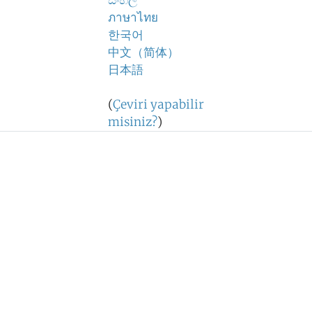
සිංහල
ภาษาไทย
한국어
中文（简体）
日本語
(
Çeviri yapabilir
misiniz?
)