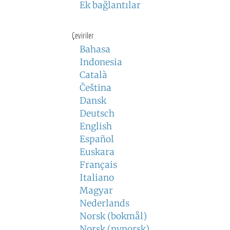
Ek bağlantılar
Çeviriler
Bahasa
Indonesia
Català
Čeština
Dansk
Deutsch
English
Español
Euskara
Français
Italiano
Magyar
Nederlands
Norsk (bokmål)
Norsk (nynorsk)