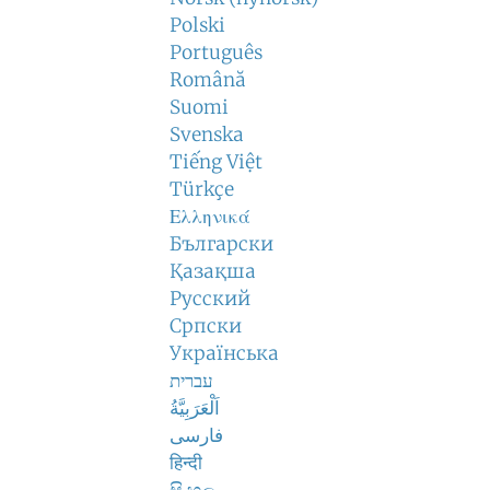
Polski
Português
Română
Suomi
Svenska
Tiếng Việt
Türkçe
Ελληνικά
Български
Қазақша
Русский
Српски
Українська
עברית
اَلْعَرَبِيَّةُ
فارسی
हिन्दी