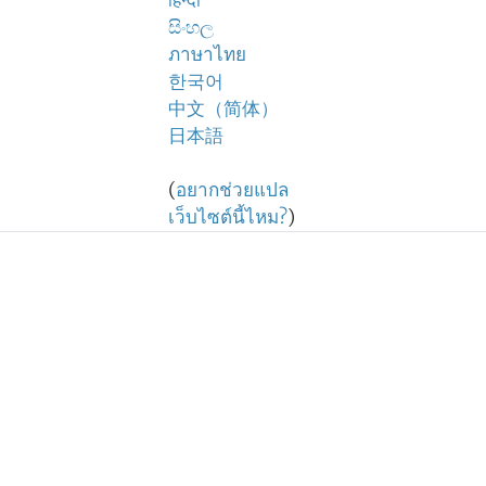
हिन्दी
සිංහල
ภาษาไทย
한국어
中文（简体）
日本語
(
อยากช่วยแปล
เว็บไซต์นี้ไหม?
)