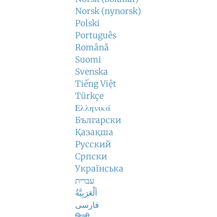
Norsk (nynorsk)
Polski
Português
Română
Suomi
Svenska
Tiếng Việt
Türkçe
Ελληνικά
Български
Қазақша
Русский
Српски
Українська
עברית
اَلْعَرَبِيَّةُ
فارسی