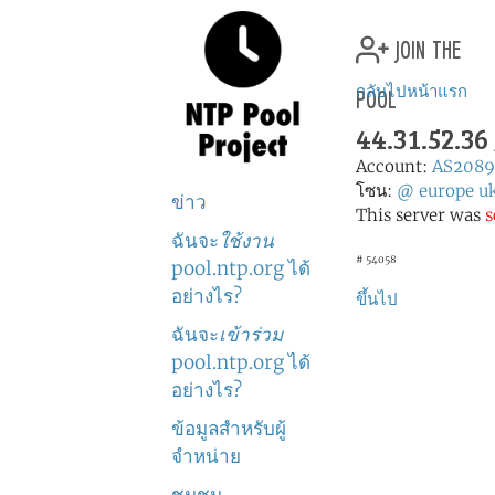
join the
pool
กลับไปหน้าแรก
44.31.52.36
Account:
AS2089
โซน:
@
europe
u
ข่าว
This server was
s
ฉันจะ
ใช้งาน
# 54058
pool.ntp.org ได้
อย่างไร?
ขึ้นไป
ฉันจะ
เข้าร่วม
pool.ntp.org ได้
อย่างไร?
ข้อมูลสำหรับผู้
จำหน่าย