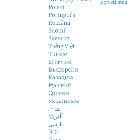
upp ett steg
Polski
Português
Română
Suomi
Svenska
Tiếng Việt
Türkçe
Ελληνικά
Български
Қазақша
Русский
Српски
Українська
עברית
اَلْعَرَبِيَّةُ
فارسی
हिन्दी