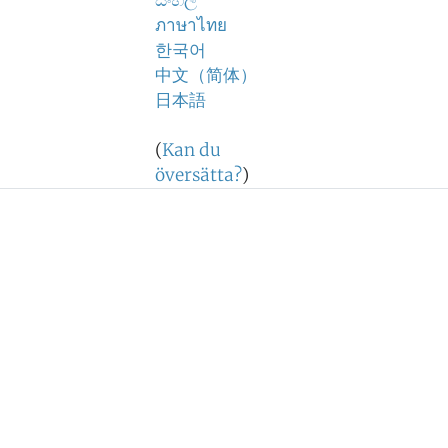
සිංහල
ภาษาไทย
한국어
中文（简体）
日本語
(
Kan du
översätta?
)