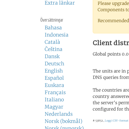
Extra länkar
Please upgrade
Components to 
Översättningar
Recommended 
Bahasa
Indonesia
Client dist
Català
Čeština
Dansk
Deutsch
English
The units are in
DNS queries from
Español
Euskara
The countries ar
Français
country answered
Italiano
the server's perm
Magyar
configured for th
Nederlands
Norsk (bokmål)
# 53852 ,
Logg i CSV-format
Norsk (nynorsk)