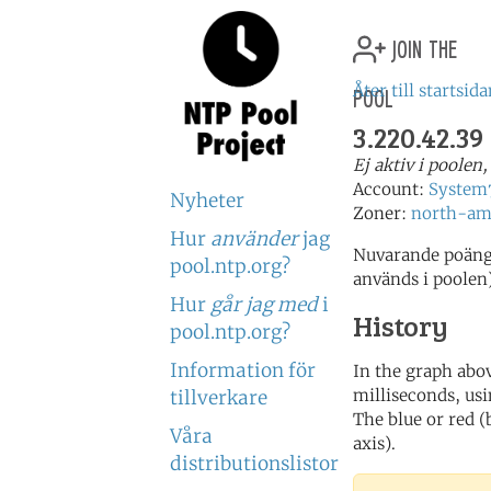
join the
pool
Åter till startsid
3.220.42.39
Ej aktiv i poolen
Account:
System
Nyheter
Zoner:
north-am
Hur
använder
jag
Nuvarande poäng:
pool.ntp.org?
används i poolen
Hur
går jag med
i
History
pool.ntp.org?
Information för
In the graph abov
milliseconds, usin
tillverkare
The blue or red (
Våra
axis).
distributionslistor