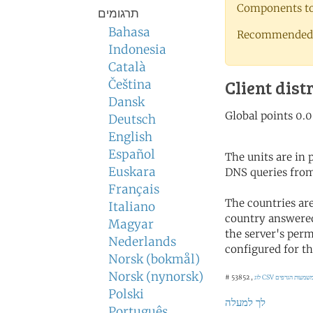
Components to 
תרגומים
Bahasa
Recommended 
Indonesia
Català
Client dist
Čeština
Dansk
Deutsch
English
Español
The units are in
Euskara
DNS queries from
Français
The countries ar
Italiano
country answered
Magyar
the server's perm
Nederlands
configured for th
Norsk (bokmål)
Norsk (nynorsk)
לוג CSV
# 53852 ,
Polski
לך למעלה
Português