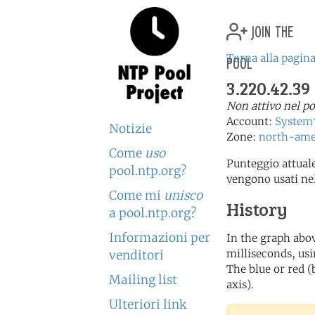
join the
pool
Torna alla pagina
3.220.42.39
Non attivo nel p
Account:
System
Notizie
Zone:
north-ame
Come
uso
Punteggio attuale
pool.ntp.org?
vengono usati ne
Come mi
unisco
History
a pool.ntp.org?
Informazioni per
In the graph abov
milliseconds, usin
venditori
The blue or red (
Mailing list
axis).
Ulteriori link