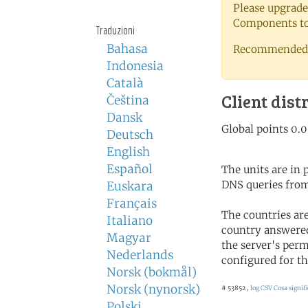
Please upgrade
Components to 
Traduzioni
Bahasa
Recommended 
Indonesia
Català
Client dist
Čeština
Dansk
Deutsch
English
Español
The units are in
DNS queries from
Euskara
Français
The countries ar
Italiano
country answered
Magyar
the server's perm
Nederlands
configured for th
Norsk (bokmål)
Norsk (nynorsk)
# 53852 ,
log CSV
Cosa signifi
Polski