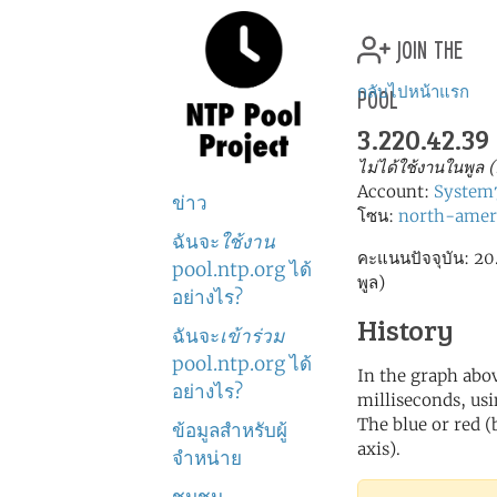
join the
pool
กลับไปหน้าแรก
3.220.42.39
ไม่ได้ใช้งานในพูล 
Account:
System
ข่าว
โซน:
north-amer
ฉันจะ
ใช้งาน
คะแนนปัจจุบัน: 20.0
pool.ntp.org ได้
พูล)
อย่างไร?
History
ฉันจะ
เข้าร่วม
pool.ntp.org ได้
In the graph abov
อย่างไร?
milliseconds, usin
The blue or red (
ข้อมูลสำหรับผู้
axis).
จำหน่าย