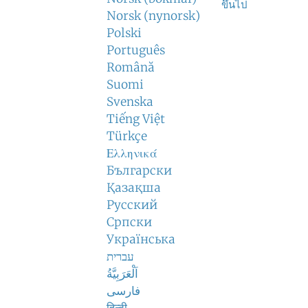
ขึ้นไป
Norsk (nynorsk)
Polski
Português
Română
Suomi
Svenska
Tiếng Việt
Türkçe
Ελληνικά
Български
Қазақша
Русский
Српски
Українська
עברית
اَلْعَرَبِيَّةُ
فارسی