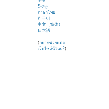
हिन्दी
සිංහල
ภาษาไทย
한국어
中文（简体）
日本語
(
อยากช่วยแปล
เว็บไซต์นี้ไหม?
)