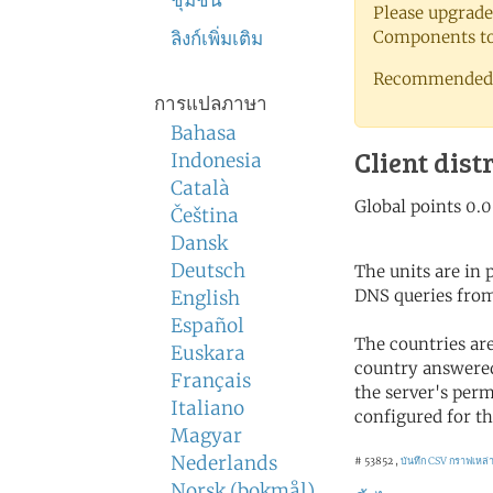
ชุมชน
Please upgrade
ลิงก์เพิ่มเติม
Components to 
Recommended 
การแปลภาษา
Bahasa
Client dist
Indonesia
Català
Čeština
Dansk
Deutsch
The units are in
DNS queries from
English
Español
The countries ar
Euskara
country answered
Français
the server's perm
Italiano
configured for th
Magyar
Nederlands
# 53852 ,
บันทึก CSV
กราฟเหล่า
Norsk (bokmål)