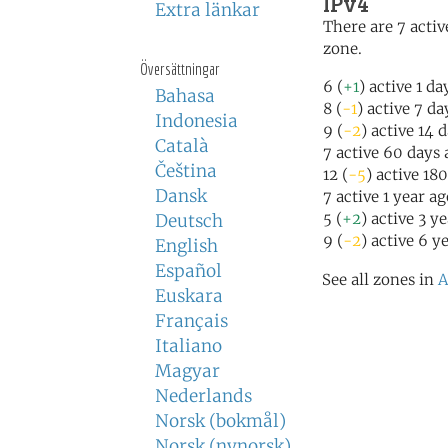
IPv4
Extra länkar
There are 7 activ
zone.
Översättningar
6 (
+1
) active 1 da
Bahasa
8 (
-1
) active 7 da
Indonesia
9 (
-2
) active 14 
Català
7 active 60 days 
Čeština
12 (
-5
) active 18
Dansk
7 active 1 year a
5 (
+2
) active 3 y
Deutsch
9 (
-2
) active 6 y
English
Español
See all zones in
A
Euskara
Français
Italiano
Magyar
Nederlands
Norsk (bokmål)
Norsk (nynorsk)