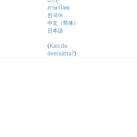
සිංහල
ภาษาไทย
한국어
中文（简体）
日本語
(
Kan du
översätta?
)