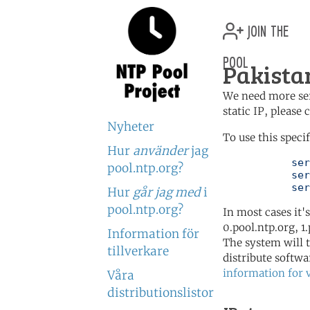
join the
pool
Pakista
We need more serv
static IP, please
Nyheter
To use this speci
Hur
använder
jag
	   server 1.pk.pool.ntp.org

pool.ntp.org?
	   server 1.asia.pool.ntp.org

	   se
Hur
går jag med
i
pool.ntp.org?
In most cases it'
0.pool.ntp.org, 1
Information för
The system will t
tillverkare
distribute softwa
information for 
Våra
distributionslistor