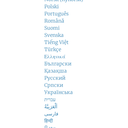
Polski
Português
Română
Suomi
Svenska
Tiếng Việt
Türkçe
Ελληνικά
Български
Қазақша
Русский
Српски
Українська
עברית
اَلْعَرَبِيَّةُ
فارسی
हिन्दी