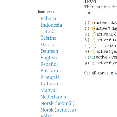
IPv4
There are 6 activ
Tłumaczenia
zone.
Bahasa
7 (
-1
) active 1 da
Indonesia
7 (
-1
) active 7 da
Català
8 (
-2
) active 14 
Čeština
8 (
-2
) active 60 
Dansk
11 (
-5
) active 18
Deutsch
9 (
-3
) active 1 y
5 (
+1
) active 3 ye
English
9 (
-3
) active 6 y
Español
Euskara
See all zones in
A
Français
Italiano
Magyar
Nederlands
Norsk (bokmål)
Norsk (nynorsk)
Polski