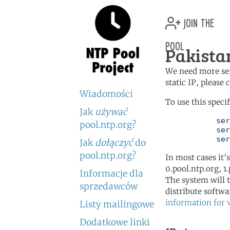
join the
pool
Pakista
We need more serv
static IP, please
Wiadomości
To use this speci
Jak
używać
	   server 1.pk.pool.ntp.org

pool.ntp.org?
	   server 0.asia.pool.ntp.org

	   se
Jak
dołączyć
do
pool.ntp.org?
In most cases it'
0.pool.ntp.org, 1
Informacje dla
The system will t
sprzedawców
distribute softwa
information for 
Listy mailingowe
Dodatkowe linki