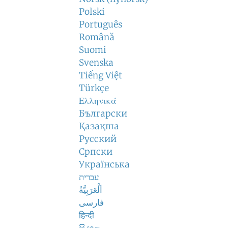
Polski
Português
Română
Suomi
Svenska
Tiếng Việt
Türkçe
Ελληνικά
Български
Қазақша
Русский
Српски
Українська
עברית
اَلْعَرَبِيَّةُ
فارسی
हिन्दी