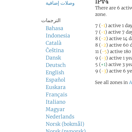
IPv4
وصلات إضافية
There are 6 activ
zone.
الترجمات
7 (
-1
) active 1 da
Bahasa
7 (
-1
) active 7 da
Indonesia
8 (
-2
) active 14 
Català
8 (
-2
) active 60 
Čeština
11 (
-5
) active 18
Dansk
9 (
-3
) active 1 y
5 (
+1
) active 3 ye
Deutsch
9 (
-3
) active 6 y
English
Español
See all zones in
A
Euskara
Français
Italiano
Magyar
Nederlands
Norsk (bokmål)
Norsk (nynorsk)