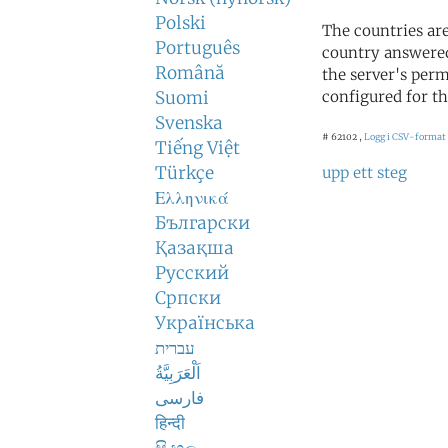
Polski
The countries ar
Português
country answered
Română
the server's perm
Suomi
configured for th
Svenska
# 62102 ,
Logg i CSV-format
Tiếng Việt
Türkçe
upp ett steg
Ελληνικά
Български
Қазақша
Русский
Српски
Українська
עברית
اَلْعَرَبِيَّةُ
فارسی
हिन्दी