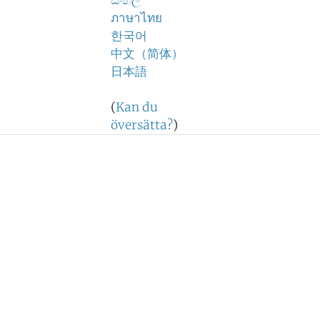
සිංහල
ภาษาไทย
한국어
中文（简体）
日本語
(
Kan du
översätta?
)