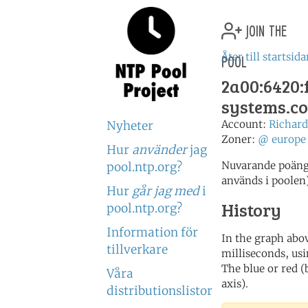
join the
pool
Åter till startsid
2a00:6420:f
systems.c
Account:
Richa
Nyheter
Zoner:
@
europe
Hur
använder
jag
Nuvarande poäng:
pool.ntp.org?
används i poolen
Hur
går jag med
i
History
pool.ntp.org?
Information för
In the graph abov
tillverkare
milliseconds, usin
The blue or red (
Våra
axis).
distributionslistor