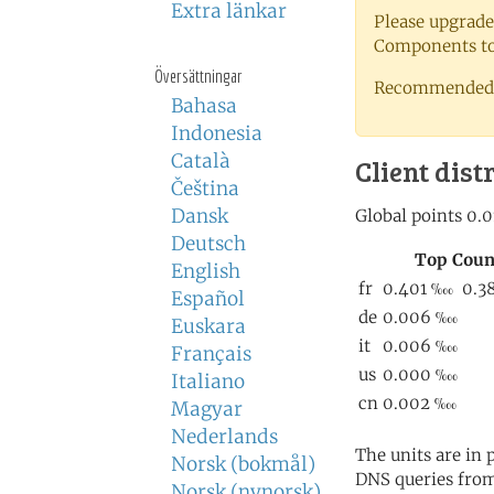
Extra länkar
Please upgrade
Components to 
Översättningar
Recommended 
Bahasa
Indonesia
Català
Client dist
Čeština
Dansk
Deutsch
English
Español
Euskara
Français
Italiano
Magyar
Nederlands
The units are in
Norsk (bokmål)
DNS queries from
Norsk (nynorsk)