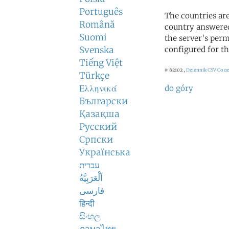
Português
The countries ar
Română
country answered
Suomi
the server's perm
Svenska
configured for th
Tiếng Việt
# 62102 ,
Dziennik CSV
Co o
Türkçe
Ελληνικά
do góry
Български
Қазақша
Русский
Српски
Українська
עברית
اَلْعَرَبِيَّةُ
فارسی
हिन्दी
සිංහල