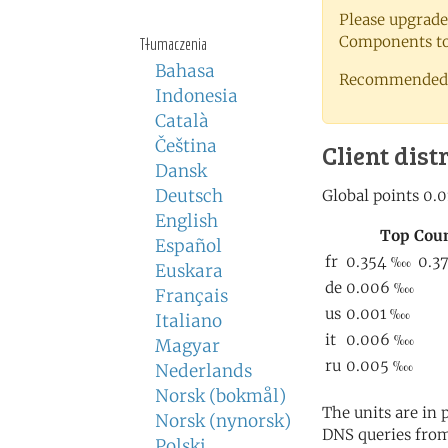
Please upgrade
Components to 
Tłumaczenia
Bahasa
Recommended 
Indonesia
Català
Čeština
Client dist
Dansk
Deutsch
English
Español
Euskara
Français
Italiano
Magyar
Nederlands
Norsk (bokmål)
The units are in
Norsk (nynorsk)
DNS queries from
Polski