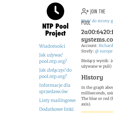
join the
pool
Wróć do strony 
2a00:6420:f
systems.c
Account:
Richa
Wiadomości
Strefy:
@
europe
Jak
używać
Bieżący wynik: 2
pool.ntp.org?
używane w puli)
Jak
dołączyć
do
History
pool.ntp.org?
Informacje dla
In the graph abov
sprzedawców
milliseconds, usin
The blue or red (
Listy mailingowe
axis).
Dodatkowe linki