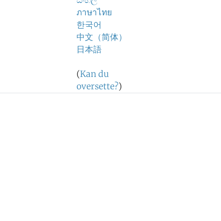
සිංහල
ภาษาไทย
한국어
中文（简体）
日本語
(
Kan du
oversette?
)