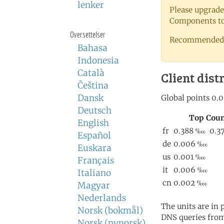
lenker
Please upgrade
Components to 
Oversettelser
Recommended 
Bahasa
Indonesia
Català
Client dist
Čeština
Dansk
Deutsch
English
Español
Euskara
Français
Italiano
Magyar
Nederlands
The units are in
Norsk (bokmål)
DNS queries from
Norsk (nynorsk)