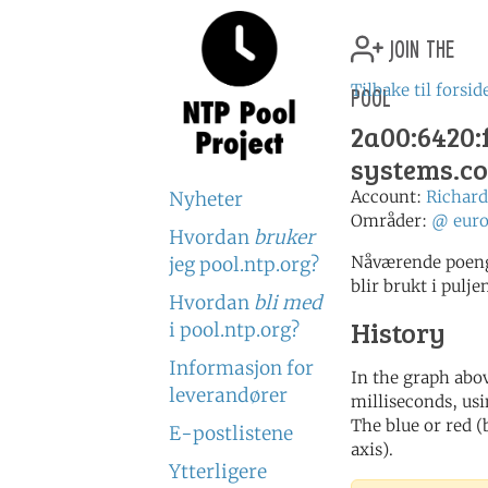
join the
pool
Tilbake til forsid
2a00:6420:f
systems.c
Account:
Richa
Nyheter
Områder:
@
eur
Hvordan
bruker
Nåværende poeng
jeg pool.ntp.org?
blir brukt i pulje
Hvordan
bli med
History
i pool.ntp.org?
Informasjon for
In the graph abov
leverandører
milliseconds, usin
The blue or red (
E-postlistene
axis).
Ytterligere