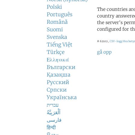
Polski
The countries ar
Português
country answered
Română
the server's perm
Suomi
configured for th
Svenska
# 62102 ,
CSV-logg
Hva betyr
Tiếng Việt
Türkçe
gå opp
Ελληνικά
Български
Қазақша
Русский
Српски
Українська
עברית
اَلْعَرَبِيَّةُ
فارسی
हिन्दी