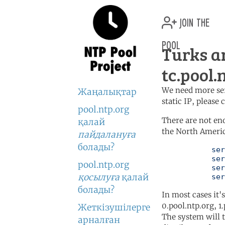
join the
pool
Turks a
tc.pool.
We need more serv
Жаңалықтар
static IP, please
pool.ntp.org
There are not en
қалай
the North Americ
пайдалануға
болады?
	   server 0.north-america.pool.ntp.org

	   server 1.north-america.pool.ntp.org

pool.ntp.org
	   server 2.north-america.pool.ntp.org

қосылуға
қалай
	   se
болады?
In most cases it'
0.pool.ntp.org, 1
Жеткізушілерге
The system will t
арналған