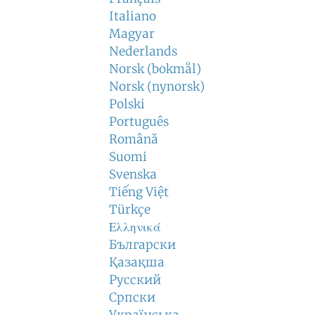
Italiano
Magyar
Nederlands
Norsk (bokmål)
Norsk (nynorsk)
Polski
Português
Română
Suomi
Svenska
Tiếng Việt
Türkçe
Ελληνικά
Български
Қазақша
Русский
Српски