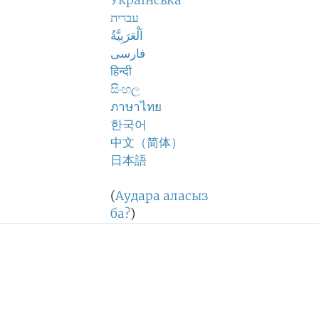
Українська
עברית
اَلْعَرَبِيَّةُ
فارسی
हिन्दी
සිංහල
ภาษาไทย
한국어
中文（简体）
日本語
(
Аудара аласыз
ба?
)