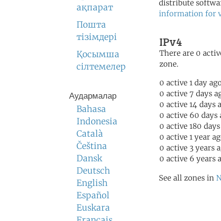
distribute softwa
ақпарат
information for 
Пошта
тізімдері
IPv4
There are 0 activ
Қосымша
zone.
сілтемелер
0 active 1 day ag
0 active 7 days a
Аудармалар
0 active 14 days 
Bahasa
0 active 60 days
Indonesia
0 active 180 days
Català
0 active 1 year a
Čeština
0 active 3 years 
Dansk
0 active 6 years 
Deutsch
See all zones in
N
English
Español
Euskara
Français