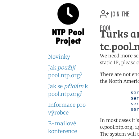
join the
pool
Turks a
tc.pool.
We need more serv
Novinky
static IP, please
Jak
použiji
There are not en
pool.ntp.org?
the North Americ
Jak se
přidám
k
	   server 0.north-america.pool.ntp.org

pool.ntp.org?
	   server 1.north-america.pool.ntp.org

	   server 2.north-america.pool.ntp.org

Informace pro
	   se
výrobce
In most cases it'
E-mailové
0.pool.ntp.org, 1
konference
The system will t