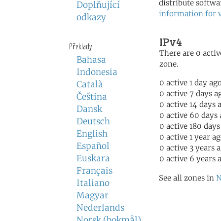
distribute softwa
Doplňující
information for 
odkazy
IPv4
Překlady
There are 0 activ
Bahasa
zone.
Indonesia
0 active 1 day ag
Català
0 active 7 days a
Čeština
0 active 14 days 
Dansk
0 active 60 days
Deutsch
0 active 180 days
English
0 active 1 year a
Español
0 active 3 years 
Euskara
0 active 6 years 
Français
See all zones in
N
Italiano
Magyar
Nederlands
Norsk (bokmål)