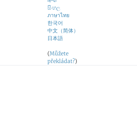
हिन्दी
සිංහල
ภาษาไทย
한국어
中文（简体）
日本語
(
Můžete
překládat?
)