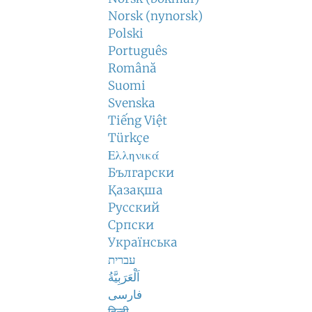
Norsk (nynorsk)
Polski
Português
Română
Suomi
Svenska
Tiếng Việt
Türkçe
Ελληνικά
Български
Қазақша
Русский
Српски
Українська
עברית
اَلْعَرَبِيَّةُ
فارسی