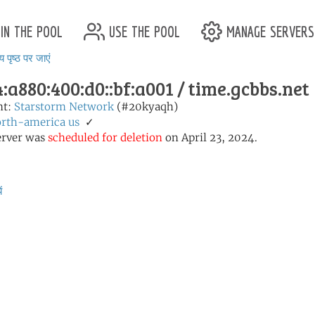
in the pool
use the pool
manage servers
य पृष्ठ पर जाएं
:a880:400:d0::bf:a001 / time.gcbbs.net
nt:
Starstorm Network
(#20kyaqh)
rth-america
us
✓
erver was
scheduled for deletion
on April 23, 2024.
ं