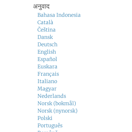
अनुवाद
Bahasa Indonesia
Català
Čeština
Dansk
Deutsch
English
Español
Euskara
Français
Italiano
Magyar
Nederlands
Norsk (bokmål)
Norsk (nynorsk)
Polski
Português