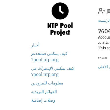
jo
لرئيسية
2604
Accou
:
أخبار
This s
كيف يمكنني
استخدام
# 56084
pool.ntp.org؟
 الأعلى
كيف يمكنني
الإشتراك
في
pool.ntp.org؟
معلومات للمزودين
القوائم البريدية
وصلات إضافية