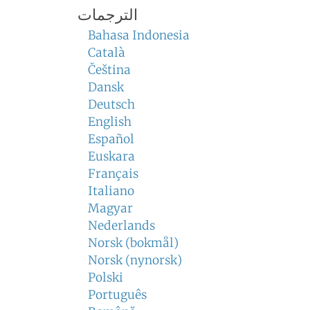
الترجمات
Bahasa Indonesia
Català
Čeština
Dansk
Deutsch
English
Español
Euskara
Français
Italiano
Magyar
Nederlands
Norsk (bokmål)
Norsk (nynorsk)
Polski
Português