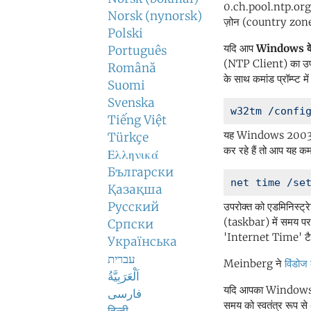
0.ch.pool.ntp.org का
Norsk (nynorsk)
ज़ोन (country zone) म
Polski
यदि आप
Windows के 
Português
(NTP Client) का उप
Română
के साथ कमांड प्रॉम्प्ट म
Suomi
Svenska
Tiếng Việt
यह Windows 2003 और
Türkçe
कर रहे हैं तो आप यह कमा
Ελληνικά
Български
Қазақша
Русский
उपरोक्त को एडमिनिस्ट्
(taskbar) में समय 
Српски
'Internet Time' टैब म
Українська
עברית
Meinberg ने
विंडोज
اَلْعَرَبِيَّةُ
यदि आपका Windows सिस
فارسی
समय को स्वतंत्र रूप स