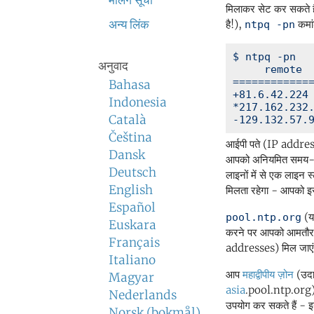
मेलिंग सूची
मिलाकर सेट कर सकते ह
अन्य लिंक
है!),
कमां
ntpq -pn
$ ntpq -pn

अनुवाद
     remote  
=============
Bahasa
+81.6.42.224 
Indonesia
*217.162.232.
Català
Čeština
आईपी पते (IP address
Dansk
आपको अनियमित समय-सर
Deutsch
लाइनों में से एक लाइन स
English
मिलता रहेगा - आपको इस
Español
(य
pool.ntp.org
Euskara
करने पर आपको आमतौर पर
Français
addresses) मिल जाएंगे
Italiano
आप
महाद्वीपीय ज़ोन
(उदा
Magyar
asia
.pool.ntp.org), 
Nederlands
उपयोग कर सकते हैं - इ
Norsk (bokmål)