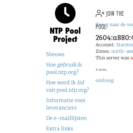
join the
pool
Terug naar de vo
2604:a880:4
Account:
Starst
Zones:
north-am
Nieuws
This server was
s
Hoe
gebruik
ik
# 56084
pool.ntp.org?
omhoog
Hoe word ik
lid
van pool.ntp.org?
Informatie voor
leveranciers
De e-maillijsten
Extra links