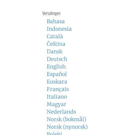
Vertalingen
Bahasa
Indonesia
Català
Čeština
Dansk
Deutsch
English
Español
Euskara
Français
Italiano
Magyar
Nederlands
Norsk (bokmål)
Norsk (nynorsk)
Polski