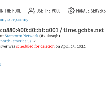
in the pool
use the pool
manage servers
авную страницу
:a880:400:d0::bf:a001 / time.gcbbs.net
nt:
Starstorm Network
(#20kyaqh)
:
north-america
us
✓
erver was
scheduled for deletion
on April 23, 2024.
х