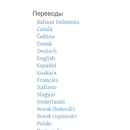
Переводы
Bahasa Indonesia
Català
Čeština
Dansk
Deutsch
English
Español
Euskara
Français
Italiano
Magyar
Nederlands
Norsk (bokmål)
Norsk (nynorsk)
Polski