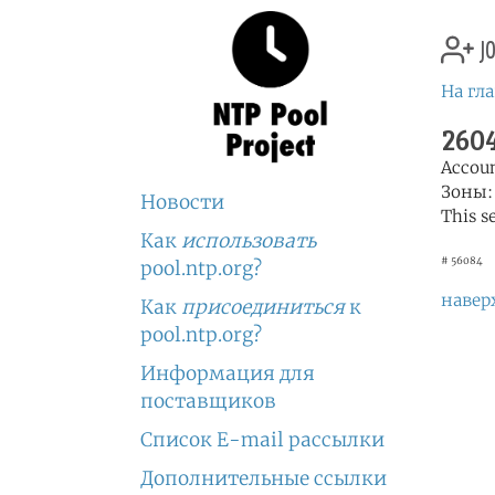
jo
На гл
2604
Accou
Зоны
Новости
This s
Как
использовать
# 56084
pool.ntp.org?
навер
Как
присоединиться
к
pool.ntp.org?
Информация для
поставщиков
Список E-mail рассылки
Дополнительные ссылки