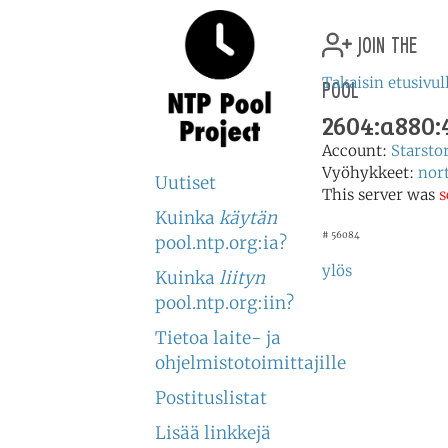
join the
pool
Takaisin etusivul
2604:a880:4
Account:
Starst
Vyöhykkeet:
nor
Uutiset
This server was
s
Kuinka
käytän
# 56084
pool.ntp.org:ia?
ylös
Kuinka
liityn
pool.ntp.org:iin?
Tietoa laite- ja
ohjelmistotoimittajille
Postituslistat
Lisää linkkejä