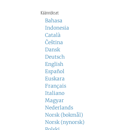
Käännökset
Bahasa
Indonesia
Català
Čeština
Dansk
Deutsch
English
Español
Euskara
Français
Italiano
Magyar
Nederlands
Norsk (bokmål)
Norsk (nynorsk)
Polski