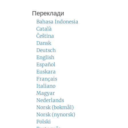
Переклади
Bahasa Indonesia
Català
Čeština
Dansk
Deutsch
English
Español
Euskara
Français
Italiano
Magyar
Nederlands
Norsk (bokmål)
Norsk (nynorsk)
Polski