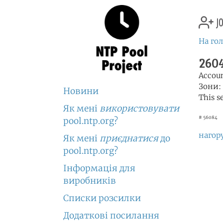
jo
На го
2604
Accou
Зони:
Новини
This s
Як мені
використовувати
# 56084
pool.ntp.org?
нагор
Як мені
приєднатися
до
pool.ntp.org?
Інформація для
виробників
Списки розсилки
Додаткові посилання