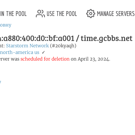
in the pool
use the pool
manage servers
ловну
:a880:400:d0::bf:a001 / time.gcbbs.net
nt:
Starstorm Network
(#20kyaqh)
north-america
us
✓
erver was
scheduled for deletion
on April 23, 2024.
у