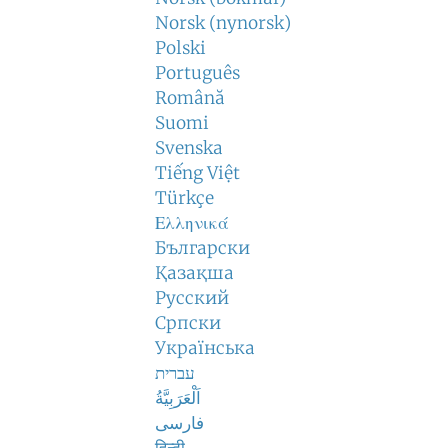
Norsk (nynorsk)
Polski
Português
Română
Suomi
Svenska
Tiếng Việt
Türkçe
Ελληνικά
Български
Қазақша
Русский
Српски
Українська
עברית
اَلْعَرَبِيَّةُ
فارسی