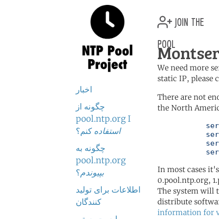
join the
pool
Montser
We need more serv
static IP, please
اخبار
There are not en
چگونه از
the North Americ
pool.ntp.org I
	   server 0.north-america.pool.ntp.org

استفاده
کنم؟
	   server 1.north-america.pool.ntp.org

	   server 2.north-america.pool.ntp.org

چگونه به
	   se
pool.ntp.org
In most cases it'
بپیوندم
؟
0.pool.ntp.org, 1
اطلاعات برای تولید
The system will t
کنندگان
distribute softwa
information for 