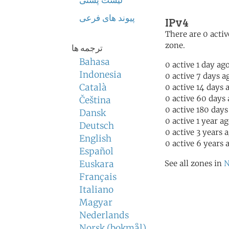
لیست پستی
پیوند های فرعی
IPv4
There are 0 activ
zone.
ترجمه ها
Bahasa
0 active 1 day ag
Indonesia
0 active 7 days a
Català
0 active 14 days 
0 active 60 days
Čeština
0 active 180 days
Dansk
0 active 1 year a
Deutsch
0 active 3 years 
English
0 active 6 years 
Español
Euskara
See all zones in
N
Français
Italiano
Magyar
Nederlands
Norsk (bokmål)