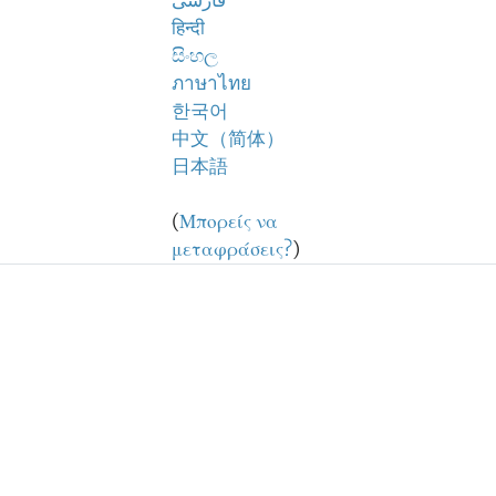
فارسی
हिन्दी
සිංහල
ภาษาไทย
한국어
中文（简体）
日本語
(
Μπορείς να
μεταφράσεις?
)