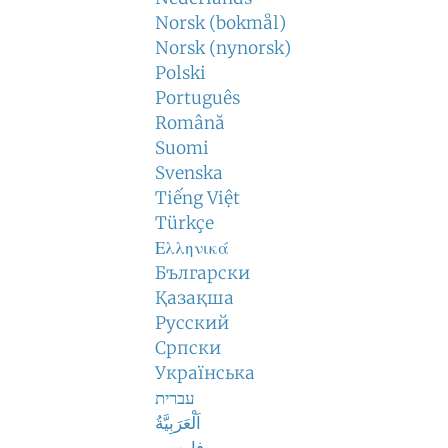
Norsk (bokmål)
Norsk (nynorsk)
Polski
Português
Română
Suomi
Svenska
Tiếng Việt
Türkçe
Ελληνικά
Български
Қазақша
Русский
Српски
Українська
עברית
اَلْعَرَبِيَّةُ