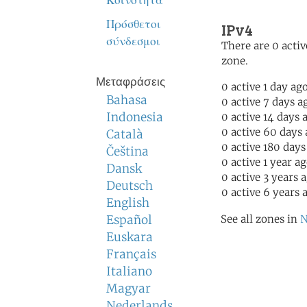
Κοινότητα
Πρόσθετοι
IPv4
σύνδεσμοι
There are 0 activ
zone.
Μεταφράσεις
0 active 1 day ag
Bahasa
0 active 7 days a
Indonesia
0 active 14 days 
0 active 60 days
Català
0 active 180 days
Čeština
0 active 1 year a
Dansk
0 active 3 years 
Deutsch
0 active 6 years 
English
Español
See all zones in
N
Euskara
Français
Italiano
Magyar
Nederlands