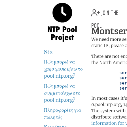
join the
pool
Montser
We need more serv
static IP, please
Νέα
There are not en
Πώς μπορώ να
the North Americ
χρησιμοποιήσω
το
	   server 0.north-america.pool.ntp.org

pool.ntp.org?
	   server 1.north-america.pool.ntp.org

	   server 2.north-america.pool.ntp.org

Πώς μπορώ να
	   se
συμμετάσχω
στο
In most cases it'
pool.ntp.org?
0.pool.ntp.org, 1
Πληροφορίες για
The system will t
πωλητές
distribute softwa
information for 