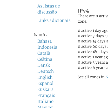
As listas de
IPv4
discussão
There are 0 activ
Links adicionais
zone.
0 active 1 day ag
Traduções
0 active 7 days a
Bahasa
0 active 14 days 
0 active 60 days
Indonesia
0 active 180 days
Català
0 active 1 year a
Čeština
0 active 3 years 
Dansk
0 active 6 years 
Deutsch
English
See all zones in
N
Español
Euskara
Français
Italiano
Magyar