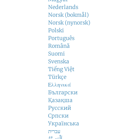
Nederlands
Norsk (bokmål)
Norsk (nynorsk)
Polski
Português
Română
Suomi
Svenska
Tiếng Việt
Türkçe
Ελληνικά
Български
Қазақша
Русский
Српски
Українська
עברית