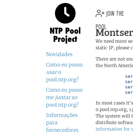
join the
pool
Montser
We need more serv
static IP, please
Novidades
There are not en
Como eu posso
the North Americ
usar
o
	   server 0.north-america.pool.ntp.org

pool.ntp.org?
	   server 1.north-america.pool.ntp.org

	   server 2.north-america.pool.ntp.org

Como eu posso
	   se
me
juntar
ao
In most cases it'
pool.ntp.org?
0.pool.ntp.org, 1
Informações
The system will t
para
distribute softwa
information for 
fornecedores