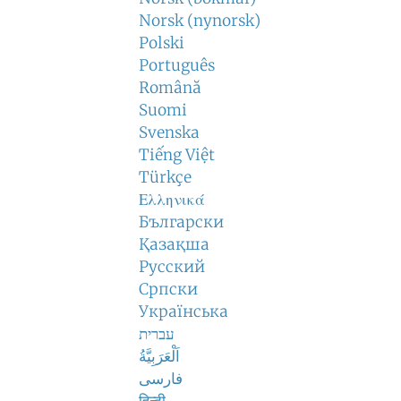
Norsk (nynorsk)
Polski
Português
Română
Suomi
Svenska
Tiếng Việt
Türkçe
Ελληνικά
Български
Қазақша
Русский
Српски
Українська
עברית
اَلْعَرَبِيَّةُ
فارسی