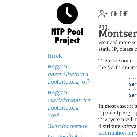
join the
pool
Montser
We need more serv
static IP, please
Hírek
There are not en
Hogyan
the North Americ
használhatom
a
	   server 0.north-america.pool.ntp.org

pool.ntp.org-ot?
	   server 1.north-america.pool.ntp.org

	   server 2.north-america.pool.ntp.org

Hogyan
	   se
csatlakozhatok
a
In most cases it'
pool.ntp.org-
0.pool.ntp.org, 1
hoz?
The system will t
Gyártók részére
distribute softwa
information for 