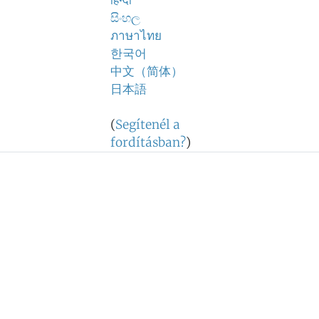
हिन्दी
සිංහල
ภาษาไทย
한국어
中文（简体）
日本語
(
Segítenél a
fordításban?
)