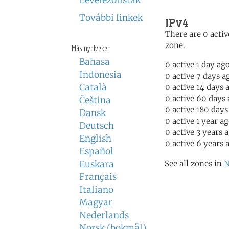
Levelezőlisták
További linkek
IPv4
There are 0 activ
zone.
Más nyelveken
Bahasa
0 active 1 day ag
Indonesia
0 active 7 days a
Català
0 active 14 days 
0 active 60 days
Čeština
0 active 180 days
Dansk
0 active 1 year a
Deutsch
0 active 3 years 
English
0 active 6 years 
Español
Euskara
See all zones in
N
Français
Italiano
Magyar
Nederlands
Norsk (bokmål)