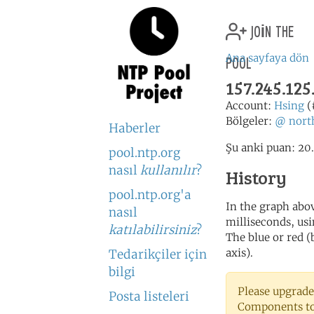
join the
pool
Ana sayfaya dön
157.245.125
Account:
Hsing
(
Bölgeler:
@
nort
Haberler
Şu anki puan: 20.
pool.ntp.org
nasıl
kullanılır
?
History
pool.ntp.org'a
In the graph abov
nasıl
milliseconds, usin
katılabilirsiniz
?
The blue or red (
axis).
Tedarikçiler için
bilgi
Please upgrade
Posta listeleri
Components to 