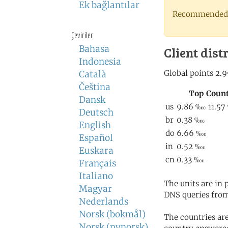
Ek bağlantılar
Recommended 
Çeviriler
Bahasa
Client dist
Indonesia
Català
Čeština
Dansk
Deutsch
English
Español
Euskara
Français
Italiano
The units are in
Magyar
DNS queries from
Nederlands
Norsk (bokmål)
The countries ar
Norsk (nynorsk)