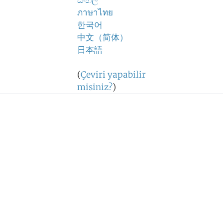
සිංහල
ภาษาไทย
한국어
中文（简体）
日本語
(
Çeviri yapabilir
misiniz?
)