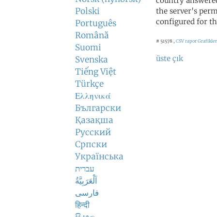
country answered
Polski
the server's perm
configured for th
Português
Română
# 51578 ,
CSV rapor
Grafikler
Suomi
üste çık
Svenska
Tiếng Việt
Türkçe
Ελληνικά
Български
Қазақша
Русский
Српски
Українська
עברית
اَلْعَرَبِيَّةُ
فارسی
हिन्दी