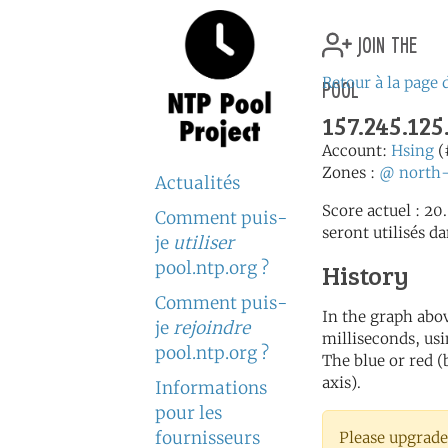
join the
pool
Retour à la page 
157.245.125
Account:
Hsing
(
Zones :
@
north
Actualités
Score actuel : 20
Comment puis-
seront utilisés da
je
utiliser
pool.ntp.org ?
History
Comment puis-
In the graph abov
je
rejoindre
milliseconds, usin
pool.ntp.org ?
The blue or red (
axis).
Informations
pour les
fournisseurs
Please upgrade