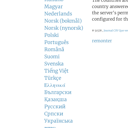
The countries ar
Magyar
country answered
the server's perm
Nederlands
configured for th
Norsk (bokmål)
Norsk (nynorsk)
# 51578 ,
Journal CSV
Que veu
Polski
remonter
Português
Română
Suomi
Svenska
Tiếng Việt
Türkçe
Ελληνικά
Български
Қазақша
Русский
Српски
Українська