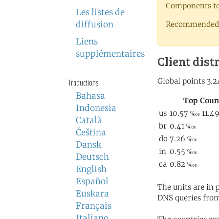
Components to 
Les listes de
diffusion
Recommended 
Liens
supplémentaires
Client dist
Traductions
Bahasa
Indonesia
Català
Čeština
Dansk
Deutsch
English
Español
The units are in
Euskara
DNS queries from
Français
Italiano