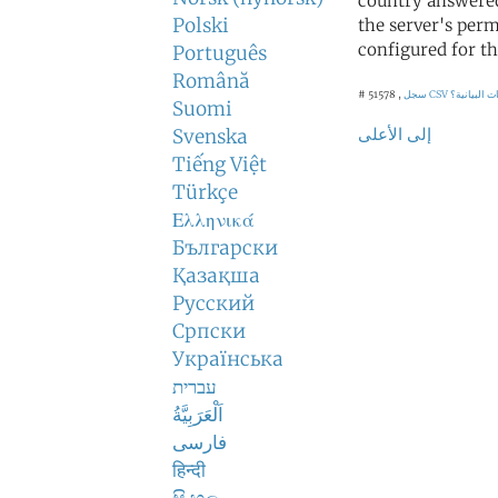
country answered
Polski
the server's perm
configured for th
Português
Română
 البيانية؟
سجل CSV
# 51578 ,
Suomi
إلى الأعلى
Svenska
Tiếng Việt
Türkçe
Ελληνικά
Български
Қазақша
Русский
Српски
Українська
עברית
اَلْعَرَبِيَّةُ
فارسی
हिन्दी