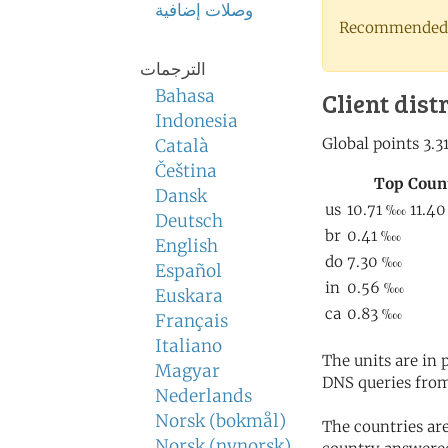
وصلات إضافية
Recommended 
الترجمات
Bahasa
Client dist
Indonesia
Català
Čeština
Dansk
Deutsch
English
Español
Euskara
Français
Italiano
The units are in
Magyar
DNS queries from
Nederlands
Norsk (bokmål)
The countries ar
Norsk (nynorsk)