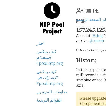
join the
pool
لى الصفحة الرئيسية
157.245.125
Account:
Hsing
(
north
@
نطافات:
أخبار
كيف يمكنني
استخدام
History
pool.ntp.org؟
In the graph abov
كيف يمكنني
milliseconds, usin
الإشتراك
في
The blue or red (
pool.ntp.org؟
axis).
معلومات للمزودين
Please upgrade
القوائم البريدية
Components to 