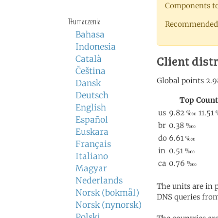
Components to 
Tłumaczenia
Recommended 
Bahasa
Indonesia
Client dist
Català
Čeština
Dansk
Deutsch
English
Español
Euskara
Français
Italiano
Magyar
Nederlands
The units are in
Norsk (bokmål)
DNS queries from
Norsk (nynorsk)
Polski