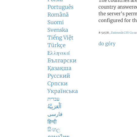
The countries ar
Português
country answered
the server's perm
Română
configured for th
Suomi
Svenska
# 51578 ,
Dziennik CSV
Co oz
Tiếng Việt
do góry
Türkçe
Ελληνικά
Български
Қазақша
Русский
Српски
Українська
עברית
اَلْعَرَبِيَّةُ
فارسی
हिन्दी
සිංහල