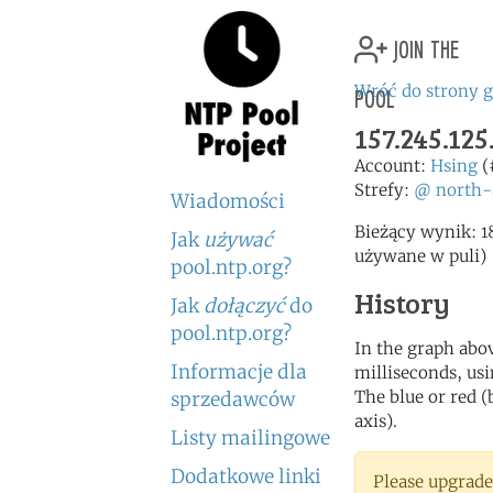
join the
pool
Wróć do strony 
157.245.125
Account:
Hsing
(
Strefy:
@
north-
Wiadomości
Bieżący wynik: 1
Jak
używać
używane w puli)
pool.ntp.org?
History
Jak
dołączyć
do
pool.ntp.org?
In the graph abov
Informacje dla
milliseconds, usin
The blue or red (
sprzedawców
axis).
Listy mailingowe
Dodatkowe linki
Please upgrade