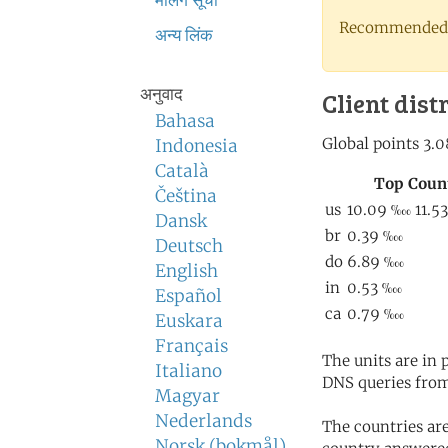
मेलिंग सूची
Recommended 
अन्य लिंक
अनुवाद
Client dist
Bahasa
Indonesia
Català
Čeština
Dansk
Deutsch
English
Español
Euskara
Français
The units are in
Italiano
DNS queries from
Magyar
Nederlands
The countries ar
Norsk (bokmål)