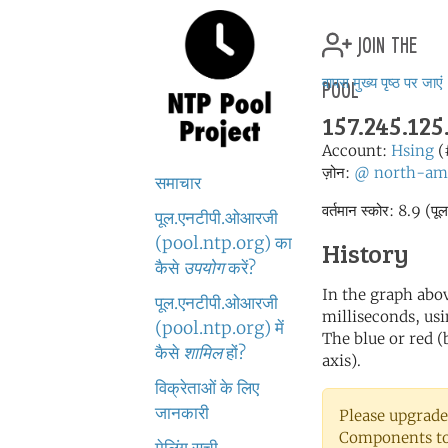
join the
pool
वापस मुख्य पृष्ठ पर जाएं
157.245.125
Account:
Hsing
(
ज़ोन:
@
north-am
समाचार
वर्तमान स्कोर: 8.9 (पू
पूल.एनटीपी.ओआरजी
(pool.ntp.org) का
History
कैसे
उपयोग
करें?
In the graph abov
पूल.एनटीपी.ओआरजी
milliseconds, usin
(pool.ntp.org) में
The blue or red (
कैसे
शामिल
हों?
axis).
विक्रेताओं के लिए
जानकारी
Please upgrade
Components to 