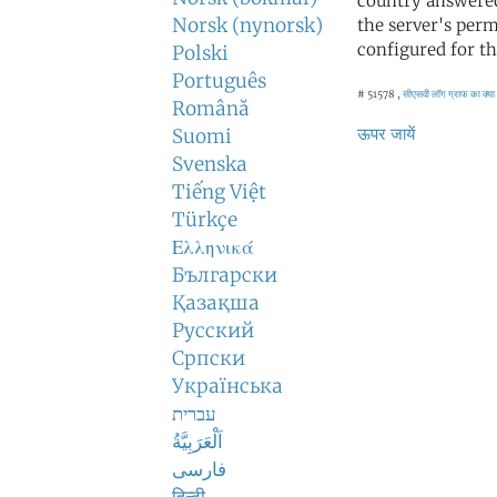
country answered
Norsk (nynorsk)
the server's perm
configured for th
Polski
Português
# 51578 ,
सीएसवी लॉग
ग्राफ का क्या
Română
ऊपर जायें
Suomi
Svenska
Tiếng Việt
Türkçe
Ελληνικά
Български
Қазақша
Русский
Српски
Українська
עברית
اَلْعَرَبِيَّةُ
فارسی