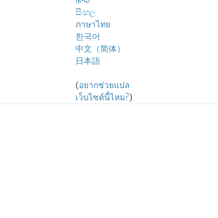
हिन्दी
සිංහල
ภาษาไทย
한국어
中文（简体）
日本語
(
อยากช่วยแปล
เว็บไซต์นี้ไหม?
)