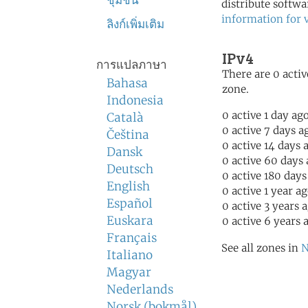
ชุมชน
distribute softwa
information for 
ลิงก์เพิ่มเติม
IPv4
การแปลภาษา
There are 0 activ
Bahasa
zone.
Indonesia
0 active 1 day ag
Català
0 active 7 days a
Čeština
0 active 14 days 
Dansk
0 active 60 days
Deutsch
0 active 180 days
English
0 active 1 year a
Español
0 active 3 years 
Euskara
0 active 6 years 
Français
See all zones in
N
Italiano
Magyar
Nederlands
Norsk (bokmål)