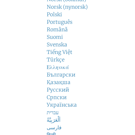
Norsk (nynorsk)
Polski
Português
Română
Suomi
Svenska
Tiếng Việt
Türkçe
Ελληνικά
Български
Қазақша
Русский
Српски
Українська
עברית
اَلْعَرَبِيَّةُ
فارسی