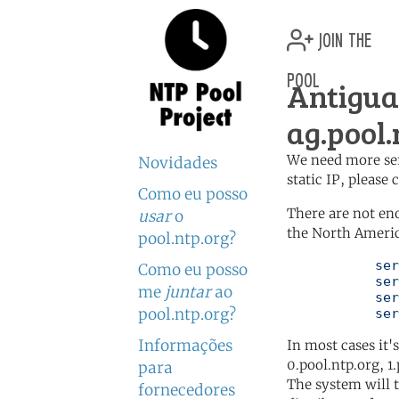
join the
pool
Antigu
ag.pool.
We need more serv
Novidades
static IP, please
Como eu posso
There are not en
usar
o
the North Americ
pool.ntp.org?
	   server 0.north-america.pool.ntp.org

Como eu posso
	   server 1.north-america.pool.ntp.org

me
juntar
ao
	   server 2.north-america.pool.ntp.org

pool.ntp.org?
	   se
Informações
In most cases it'
0.pool.ntp.org, 1
para
The system will t
fornecedores