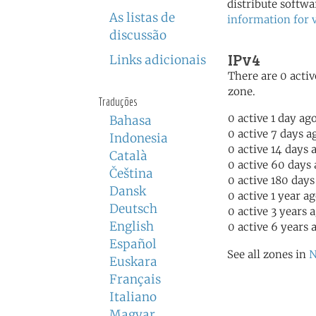
distribute softwa
As listas de
information for 
discussão
IPv4
Links adicionais
There are 0 activ
zone.
Traduções
0 active 1 day ag
Bahasa
0 active 7 days a
Indonesia
0 active 14 days 
Català
0 active 60 days
Čeština
0 active 180 days
Dansk
0 active 1 year a
Deutsch
0 active 3 years 
English
0 active 6 years 
Español
See all zones in
N
Euskara
Français
Italiano
Magyar