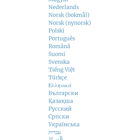
Nederlands
Norsk (bokmål)
Norsk (nynorsk)
Polski
Português
Română
Suomi
Svenska
Tiếng Việt
Türkçe
Ελληνικά
Български
Қазақша
Русский
Српски
Українська
עברית