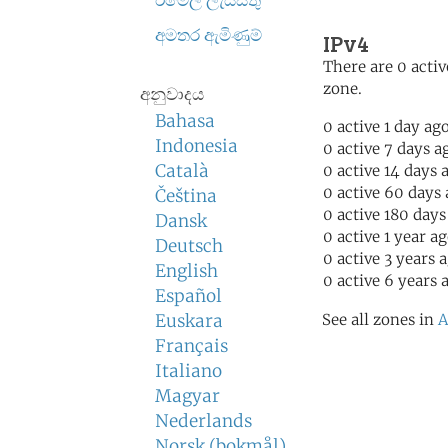
ඊමේල් ලැයිස්තු
අමතර ඇමිණුම්
IPv4
There are 0 activ
zone.
අනුවාදය
Bahasa
0 active 1 day ag
Indonesia
0 active 7 days a
Català
0 active 14 days 
0 active 60 days
Čeština
0 active 180 days
Dansk
0 active 1 year a
Deutsch
0 active 3 years 
English
0 active 6 years 
Español
Euskara
See all zones in
A
Français
Italiano
Magyar
Nederlands
Norsk (bokmål)