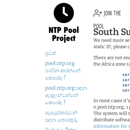
join the
pool
South S
We need more serv
static IP, please
පුවත්
There are not en
pool.ntp.org
the Africa zone (
බාවිතා
කරන්නේ
	   server 0.africa.pool.ntp.org

කෙසේද ?
	   server 1.africa.pool.ntp.org

	   server 2.africa.pool.ntp.org

pool.ntp.org සඳහා
	   se
ඇතුලත්
වන්නේ
In most cases it'
කෙසේද ?
0.pool.ntp.org, 1
සැපයුම්කරුවන්
The system will t
සඳහා තොරතුරු
distribute softwa
information for 