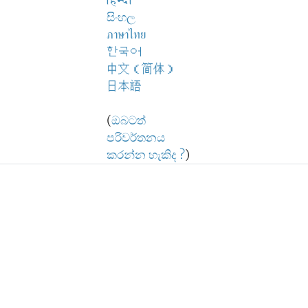
हिन्दी
සිංහල
ภาษาไทย
한국어
中文（简体）
日本語
(
ඔබටත්
පරිවර්තනය
කරන්න හැකිද ?
)