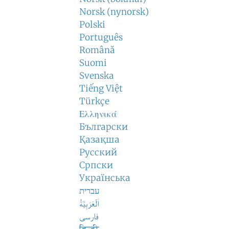
Norsk (nynorsk)
Polski
Português
Română
Suomi
Svenska
Tiếng Việt
Türkçe
Ελληνικά
Български
Қазақша
Русский
Српски
Українська
עברית
اَلْعَرَبِيَّةُ
فارسی