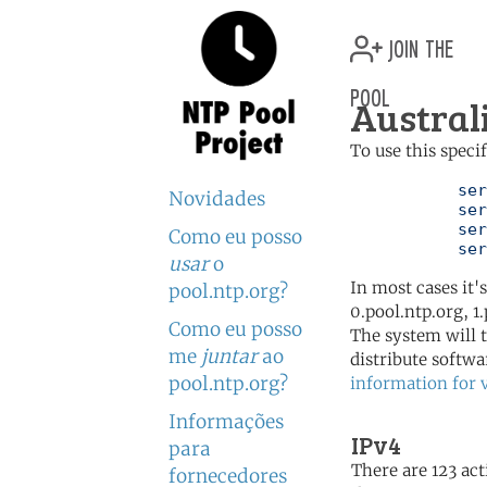
join the
pool
Austral
To use this speci
	   server 0.au.pool.ntp.org

Novidades
	   server 1.au.pool.ntp.org

	   server 2.au.pool.ntp.org

Como eu posso
	   se
usar
o
In most cases it'
pool.ntp.org?
0.pool.ntp.org, 1
Como eu posso
The system will t
me
juntar
ao
distribute softwa
pool.ntp.org?
information for 
Informações
IPv4
para
There are 123 act
fornecedores