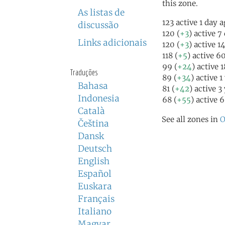
this zone.
As listas de
123 active 1 day 
discussão
120 (
+3
) active 7
Links adicionais
120 (
+3
) active 1
118 (
+5
) active 6
99 (
+24
) active 
Traduções
89 (
+34
) active 1
Bahasa
81 (
+42
) active 3
Indonesia
68 (
+55
) active 
Català
See all zones in
O
Čeština
Dansk
Deutsch
English
Español
Euskara
Français
Italiano
Magyar