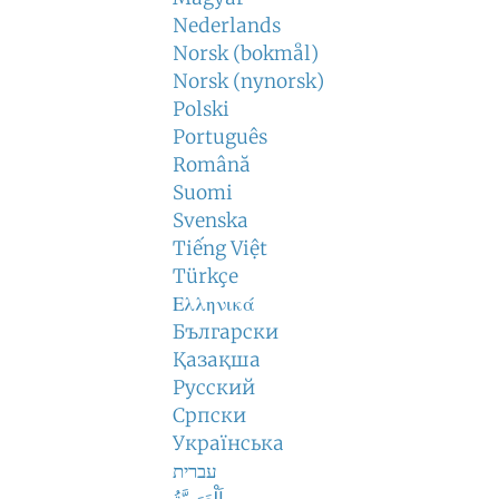
Nederlands
Norsk (bokmål)
Norsk (nynorsk)
Polski
Português
Română
Suomi
Svenska
Tiếng Việt
Türkçe
Ελληνικά
Български
Қазақша
Русский
Српски
Українська
עברית