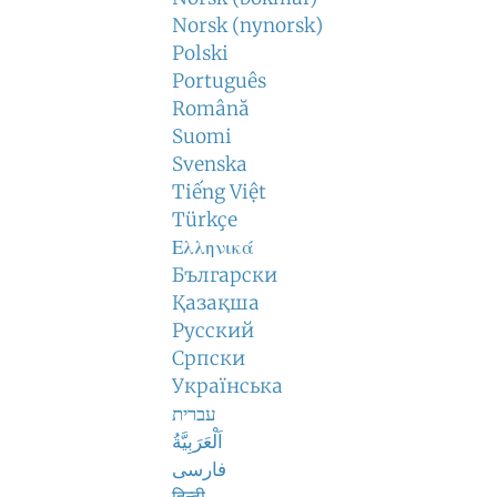
Norsk (nynorsk)
Polski
Português
Română
Suomi
Svenska
Tiếng Việt
Türkçe
Ελληνικά
Български
Қазақша
Русский
Српски
Українська
עברית
اَلْعَرَبِيَّةُ
فارسی