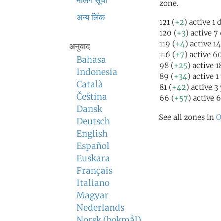
मेलिंग सूची
zone.
अन्य लिंक
121 (
+2
) active 1
120 (
+3
) active 7
119 (
+4
) active 1
अनुवाद
116 (
+7
) active 6
Bahasa
98 (
+25
) active 
Indonesia
89 (
+34
) active 1
Català
81 (
+42
) active 3
Čeština
66 (
+57
) active 
Dansk
See all zones in
O
Deutsch
English
Español
Euskara
Français
Italiano
Magyar
Nederlands
Norsk (bokmål)