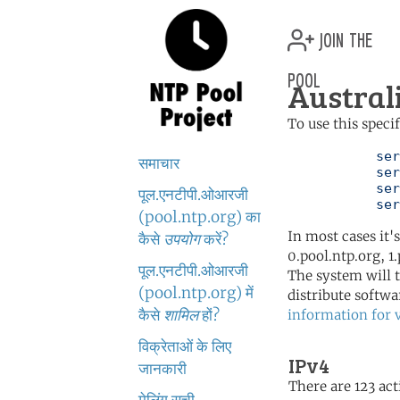
join the
pool
Austral
To use this speci
	   server 0.au.pool.ntp.org

समाचार
	   server 1.au.pool.ntp.org

	   server 2.au.pool.ntp.org

पूल.एनटीपी.ओआरजी
	   se
(pool.ntp.org) का
In most cases it'
कैसे
उपयोग
करें?
0.pool.ntp.org, 1
पूल.एनटीपी.ओआरजी
The system will t
(pool.ntp.org) में
distribute softwa
कैसे
शामिल
हों?
information for 
विक्रेताओं के लिए
IPv4
जानकारी
There are 123 act